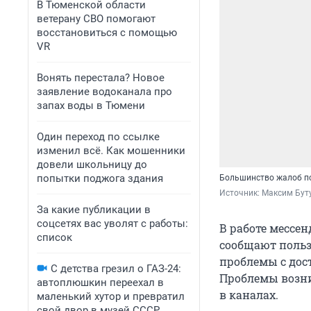
В Тюменской области
ветерану СВО помогают
восстановиться с помощью
VR
Вонять перестала? Новое
заявление водоканала про
запах воды в Тюмени
Один переход по ссылке
изменил всё. Как мошенники
довели школьницу до
попытки поджога здания
Большинство жалоб по
Источник: 
Максим Буту
За какие публикации в
соцсетях вас уволят с работы:
В работе мессен
список
сообщают польз
проблемы с дос
С детства грезил о ГАЗ-24:
Проблемы возни
автоплюшкин переехал в
в каналах.
маленький хутор и превратил
свой двор в музей СССР