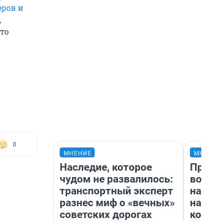
еров и
,
это
0
МНЕНИЕ
МНЕНИ
Наследие, которое
Прода
чудом не развалилось:
возьм
транспортный эксперт
нам г
разнес миф о «вечных»
налог
советских дорогах
косне