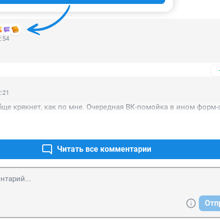
ИИ
4
2:54
2:21
бще крякнет, как по мне. Очередная ВК-помойка в ином форм-
Читать все комментарии
Отп