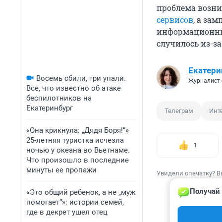
проблема возник
сервисов
, а за
информационны
случилось из-з
Екатери
Восемь сбили, три упали.
Журналист 
Все, что известно об атаке
беспилотников на
Екатеринбург
Телеграм
Инт
«Она крикнула: „Дядя Боря!“»
25-летняя туристка исчезла
1
ночью у океана во Вьетнаме.
Что произошло в последние
минуты ее пропажи
Увидели опечатку? В
Получай 
«Это общий ребенок, а не „муж
помогает“»: истории семей,
где в декрет ушел отец