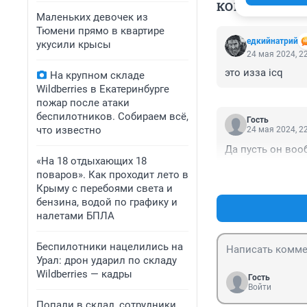
КОММЕНТАР
Маленьких девочек из
Тюмени прямо в квартире
едкийнатрий
укусили крысы
24 мая 2024, 2
это изза icq
На крупном складе
Wildberries в Екатеринбурге
пожар после атаки
беспилотников. Собираем всё,
Гость
что известно
24 мая 2024, 2
Да пусть он воо
«На 18 отдыхающих 18
поваров». Как проходит лето в
Крыму с перебоями света и
бензина, водой по графику и
налетами БПЛА
Беспилотники нацелились на
Урал: дрон ударил по складу
Wildberries — кадры
Гость
Войти
Попали в склад, сотрудники