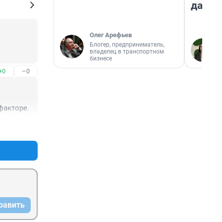
даже 
Олег Арефьев
Блогер, предприниматель,
владелец в транспортном
бизнесе
+0
–0
факторе.
+0
–0
равить