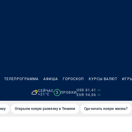
ТЕЛЕПРОГРАММА
АФИША
ГОРОСКОП
КУРСЫ ВАЛЮТ
ИГР
USD 81,41
СЕЙЧАС
3
ПРОБКИ
+21°C
EUR 94,06
еку
Открыли новую развязку в Тюмени
Где начать новую жизнь?