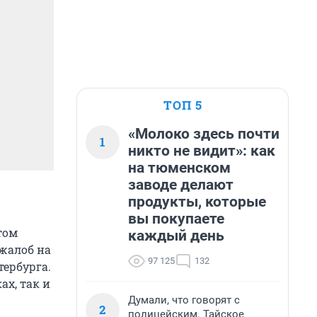
ТОП 5
«Молоко здесь почти
1
никто не видит»: как
на тюменском
заводе делают
продукты, которые
вы покупаете
том
каждый день
жалоб на
97 125
132
тербурга.
х, так и
Думали, что говорят с
2
полицейским. Тайское