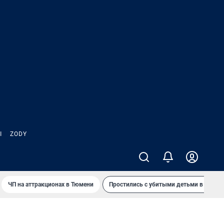
Ы
ZODY
ЧП на аттракционах в Тюмени
Простились с убитыми детьми в Таила