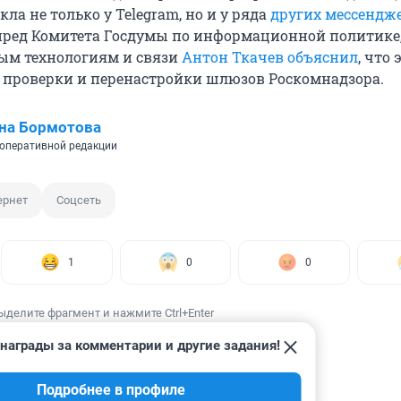
ла не только у Telegram, но и у ряда
других мессендж
мпред Комитета Госдумы по информационной политике
м технологиям и связи
Антон Ткачев объяснил
, что 
а проверки и перенастройки шлюзов Роскомнадзора.
на Бормотова
оперативной редакции
ернет
Соцсеть
1
0
0
ыделите фрагмент и нажмите Ctrl+Enter
награды за комментарии и другие задания!
Подробнее в профиле