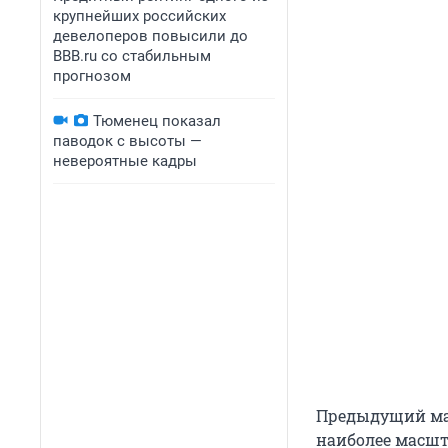
крупнейших российских
девелоперов повысили до
BBB.ru со стабильным
прогнозом
Тюменец показал
паводок с высоты —
невероятные кадры
Предыдущий мас
наиболее масшта