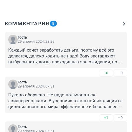
КОММЕНТАРИИ
5
Гость
29 апреля 2024, 23:29
Каждый хочет заработать деньги, поэтому всё это 
делается, далеко ходить не надо! Воду заставляют 
выбрасывать, когда проходишь в зал ожидания, но 
там за то воду покупаешь в три дорого!!! И про 
+0
–0
пьяных говорят, что нельзя садить в самолёт, тогда 
почему там же в кафе, в зале ожидания продают 
Гость
алкоголь?!!! Да, ещё крепкие напитки, коньяки!!!
29 апреля 2024, 07:31
Пуково оборзело. Не надо пользоваться 
авиаперевозками. В условиях тотальной изоляции от 
цивилизованного мира эффективнее и безопаснее 
летать на живых драконах и бесплатно. А барыги 
+1
–0
аэропортовские пусть свистнут в хэ, я считаю
Гость
29 апреля 2024, 06:51