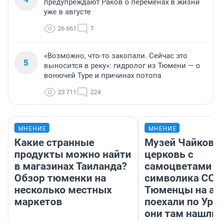
предупреждают Раков о переменах в жизни
уже в августе
26 661
7
«Возможно, что-то закопали. Сейчас это
5
выносится в реку»: гидролог из Тюмени — о
вонючей Туре и причинах потопа
23 711
224
МНЕНИЕ
МНЕНИЕ
Какие странные
Музей Чайковс
продукты можно найти
церковь с
в магазинах Таиланда?
самоцветами и
Обзор тюменки на
символика ССС
несколько местных
Тюменцы на ав
маркетов
поехали по Ура
они там нашли