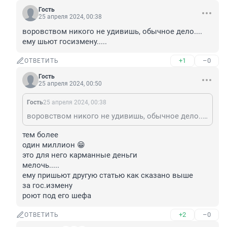
Гость
25 апреля 2024, 00:38
воровством никого не удивишь, обычное дело.... 
ему шьют госизмену.....
+1
–0
ОТВЕТИТЬ
Гость
25 апреля 2024, 00:50
Гость
25 апреля 2024, 00:38
воровством никого не удивишь, обычное дело.... ему шьют госизмену.....
тем более

один миллион 😁

это для него карманные деньги

мелочь.....

ему пришьют другую статью как сказано выше

за гос.измену

роют под его шефа
+2
–0
ОТВЕТИТЬ