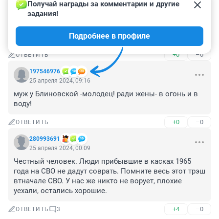
25 апреля 2024, 13:17
Получай награды за комментарии и другие 
задания!
Репресии как в Северной Корее .....за 2 года 
опустились на самое дно и вв пугало истошно копает 
Подробнее в профиле
себе яму
+0
–0
ОТВЕТИТЬ
197546976
25 апреля 2024, 09:16
муж у Блиновской -молодец! ради жены- в огонь и в 
воду!
+0
–0
ОТВЕТИТЬ
280993691
25 апреля 2024, 00:09
Честный человек. Люди прибывшие в касках 1965 
года на СВО не дадут соврать. Помните весь этот трэш 
втначале СВО. У нас же никто не ворует, плохие 
уехали, остались хорошие.
+4
–0
ОТВЕТИТЬ
3