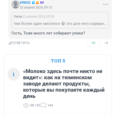
698622
25 апреля 2024, 09:15
Гость
25 апреля 2024, 00:50
тем более один миллион 😁 это для него карманные деньги мелочь..... ему пришьют другую статью как сказано выше за гос.измену роют под его шефа
Гость, Тоже много лет собирают улики?
+0
–0
ОТВЕТИТЬ
ТОП 5
«Молоко здесь почти никто не
1
видит»: как на тюменском
заводе делают продукты,
которые вы покупаете каждый
день
98 132
144