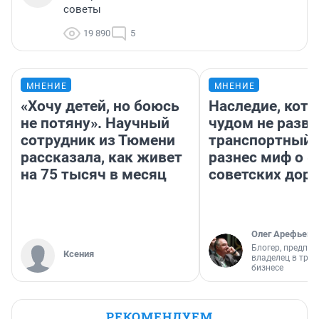
советы
19 890
5
МНЕНИЕ
МНЕНИЕ
«Хочу детей, но боюсь
Наследие, кото
не потяну». Научный
чудом не разва
сотрудник из Тюмени
транспортный 
рассказала, как живет
разнес миф о 
на 75 тысяч в месяц
советских доро
Олег Арефьев
Блогер, предпри
Ксения
владелец в тра
бизнесе
РЕКОМЕНДУЕМ