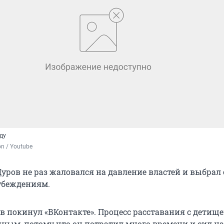
ду
on / Youtube
уров не раз жаловался на давление властей и выбрал 
убеждениям.
ов покинул «ВКонтакте». Процесс расставания с детищ
нным, потому что он потратил много времени и сил на