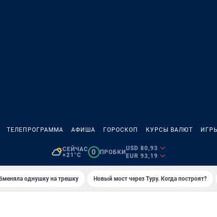
ТЕЛЕПРОГРАММА
АФИША
ГОРОСКОП
КУРСЫ ВАЛЮТ
ИГР
USD 80,93
СЕЙЧАС
0
ПРОБКИ
+21°C
EUR 93,19
бменяла однушку на трешку
Новый мост через Туру. Когда построят?