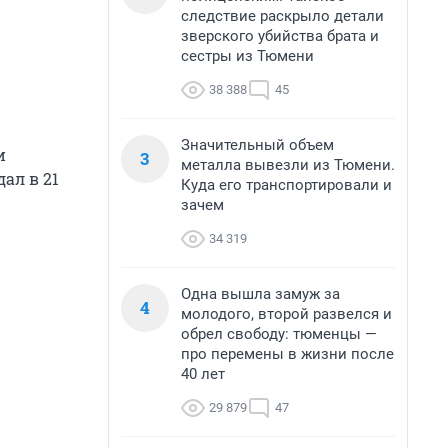
следствие раскрыло детали
зверского убийства брата и
сестры из Тюмени
38 388
45
Значительный объем
и
3
металла вывезли из Тюмени.
ал в 21
Куда его транспортировали и
зачем
34 319
Одна вышла замуж за
4
молодого, второй развелся и
обрел свободу: тюменцы —
про перемены в жизни после
40 лет
29 879
47