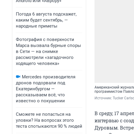
Android или «Аврору»
Погода 6 августа подскажет,
каким будет сентябрь, —
народные приметы
Фотография с поверхности
Марса вызвала бурные споры
в Сети — на снимке
рассмотрели «загадочного
ходящего человека»
Mercedes производителя
дронов подорвали под
Американский журнали
Екатеринбургом —
программистом Павлом
рассказываем всё, что
Источник: 
Tucker Carls
известно о покушении
В среду, 17 ап
Сможете не попасться на
интервью с соз
уловки? На вопросах этого
теста спотыкаются 90 % людей
Дуровым. Встре