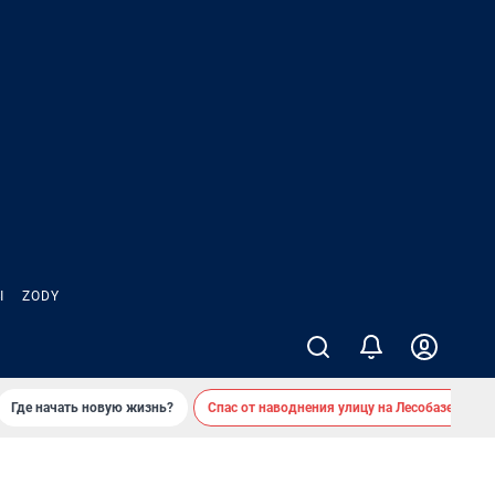
Ы
ZODY
Где начать новую жизнь?
Спас от наводнения улицу на Лесобазе
Д