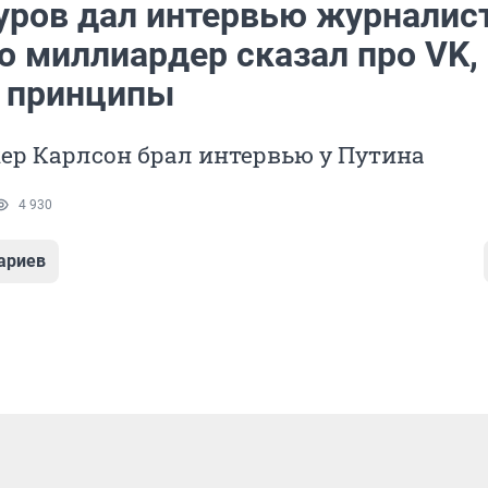
уров дал интервью журналист
о миллиардер сказал про VK,
и принципы
кер Карлсон брал интервью у Путина
4 930
ариев