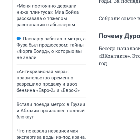
годы. За послед
«Меня постоянно держали
ниже плинтуса»: Миа Бойка
Собрали самое 
рассказала о тяжелом
расставании с абьюзером
Почему Дуро
Паспарту работал в метро, а
Фура был продюсером: тайны
Беседа началась
«Форта Боярд», о которых вы
«ВКонтакте». Эт
не знали
год.
«Антикризисная мера»:
правительство временно
разрешило продажу и ввоз
бензина «Евро-2» и «Евро-3»
Встали поезда метро: в Грузии
и Абхазии произошел полный
блэкаут
Что показала независимая
экспертиза воды из-под крана.