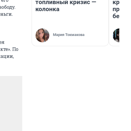
топливный кризис —
креди
вободу.
колонка
приех
еньги.
безоп
Мария Токмакова
ея
кте». По
кации,