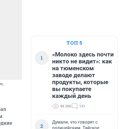
ТОП 5
«Молоко здесь почти
1
никто не видит»: как
на тюменском
заводе делают
продукты, которые
m,
вы покупаете
каждый день
96 266
131
вал
м
Думали, что говорят с
едние
2
полицейским. Тайское