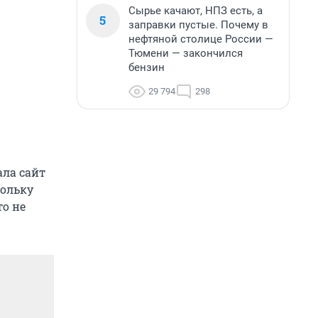
Сырье качают, НПЗ есть, а
5
заправки пустые. Почему в
нефтяной столице России —
Тюмени — закончился
бензин
29 794
298
ала сайт
кольку
то не