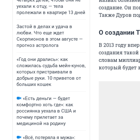
четырех детей, чтобы они не
уехали к отцу, — тела
создание. Он по
пролежали в квартире 13 дней
Также Дуров под
Застой в делах и удача в
О создании T
любви. Что еще ждет
Скорпионов в этом августе —
В 2013 году вп
прогноз астролога
создания такой
«Год они дрались»: как
словам миллиар
сложилась судьба мейн-кунов,
который будет
которых пристраивали в
добрые руки. 10 приветов от
больших кошек
«Есть деньги — будет
комфортно хоть где»: как
россиянка уехала в США и
почему прилетает за
медициной на родину
«Всё, потеряла я мужа»: