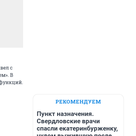
вел с
ем». В
 функций.
РЕКОМЕНДУЕМ
Пункт назначения.
Свердловские врачи
спасли екатеринбурженку,
чудом выжившую после