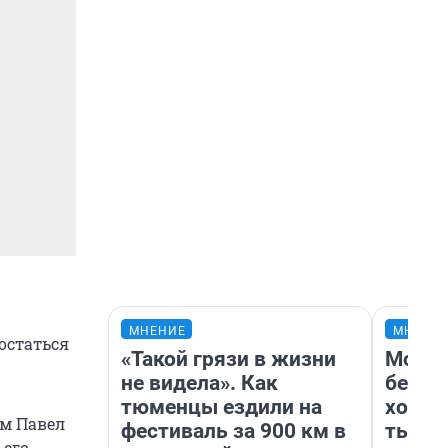
МНЕНИЕ
МНЕНИ
остаться
«Такой грязи в жизни
Мой б
не видела». Как
береж
тюменцы ездили на
хотел
ем Павел
фестиваль за 900 км в
тысяч
 его