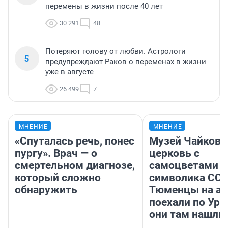
перемены в жизни после 40 лет
30 291
48
Потеряют голову от любви. Астрологи
5
предупреждают Раков о переменах в жизни
уже в августе
26 499
7
МНЕНИЕ
МНЕНИЕ
«Спуталась речь, понес
Музей Чайковс
пургу». Врач — о
церковь с
смертельном диагнозе,
самоцветами и
который сложно
символика ССС
обнаружить
Тюменцы на ав
поехали по Ура
они там нашли