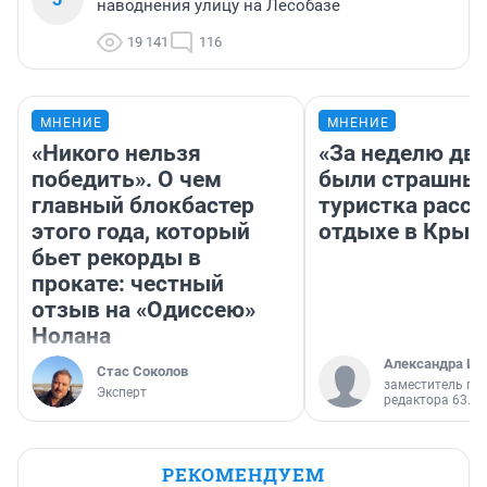
наводнения улицу на Лесобазе
19 141
116
МНЕНИЕ
МНЕНИЕ
«Никого нельзя
«За неделю две
победить». О чем
были страшные
главный блокбастер
туристка расск
этого года, который
отдыхе в Крым
бьет рекорды в
прокате: честный
отзыв на «Одиссею»
Нолана
Александра Ис
Стас Соколов
заместитель гл
Эксперт
редактора 63.RU
РЕКОМЕНДУЕМ