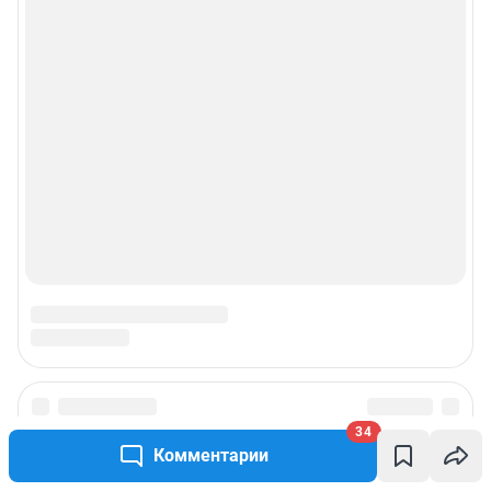
Прайс-лист
О компании
Наши награды
Наши вакансии
Техподдержка
Предвыборная агитация
Статистика канала в MAX
34
Все города сети
Комментарии