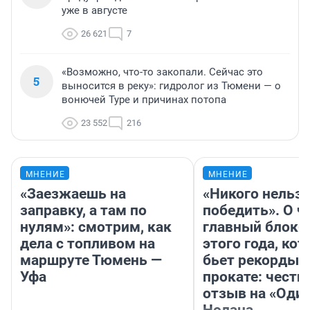
уже в августе
26 621
7
«Возможно, что-то закопали. Сейчас это
5
выносится в реку»: гидролог из Тюмени — о
вонючей Туре и причинах потопа
23 552
216
МНЕНИЕ
МНЕНИЕ
«Заезжаешь на
«Никого нельз
заправку, а там по
победить». О ч
нулям»: смотрим, как
главный блокб
дела с топливом на
этого года, ко
маршруте Тюмень —
бьет рекорды 
Уфа
прокате: честн
отзыв на «Оди