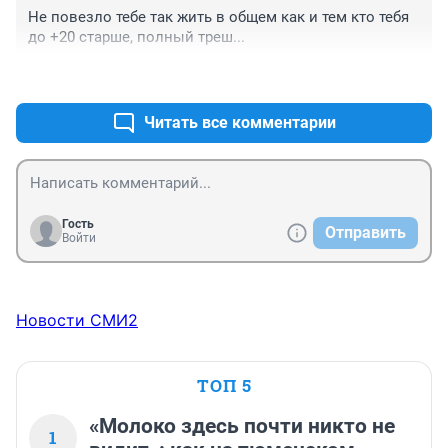
оружейными фирмами, военными, причем со всех 
Не повезло тебе так жить в общем как и тем кто тебя 
сторон, и ЕС и США и наших, в обычных условиях 
до +20 старше, полный треш...
столько не заработать некогда, там мульти 
миллиарды...получают в районе 1000 пи.... С 
+0
–0
правительств, а люди расходники, но они это не 
понимают, так как есть пропаганда, рулит бизнес и 
Читать все комментарии
бабло это важно всем из них и все, не какой там 
другой составляющей
Гость
Отправить
Войти
Новости СМИ2
ТОП 5
«Молоко здесь почти никто не
1