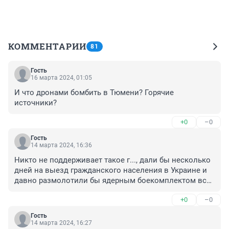
КОММЕНТАРИИ
81
Гость
16 марта 2024, 01:05
И что дронами бомбить в Тюмени? Горячие 
источники?
+0
–0
Гость
14 марта 2024, 16:36
Никто не поддерживает такое г..., дали бы несколько 
дней на выезд гражданского населения в Украине и 
давно размолотили бы ядерным боекомплектом всю 
территорию, но есть одно но, это не выгодно не 
+0
–0
одному из правительств, бизнеса и чиновников, не 
представляете сколько там денег отмывается 
Гость
украинскими чиновниками, чвк иностранными, 
14 марта 2024, 16:27