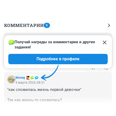
КОММЕНТАРИИ
5
Гость
4 марта 2024, 16:52
Получай награды за комментарии и другие 
задания!
Благо дарю Патрику и Роберту, за мою долгожданную 
дочь. Вы подарили миллионам людей свет в конце 
Подробнее в профиле
туннеля.
+1
–0
Money
4 марта 2024, 08:31
"как сложилась жизнь первой девочки"

Так как жизнь-то сложилась?
+0
–0