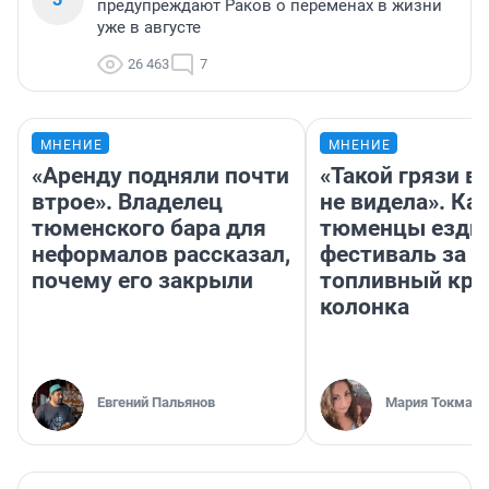
предупреждают Раков о переменах в жизни
уже в августе
26 463
7
МНЕНИЕ
МНЕНИЕ
«Аренду подняли почти
«Такой грязи в
втрое». Владелец
не видела». Ка
тюменского бара для
тюменцы ездил
неформалов рассказал,
фестиваль за 9
почему его закрыли
топливный кри
колонка
Евгений Пальянов
Мария Токмако