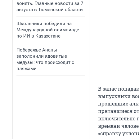
вонять. Главные новости за 7
августа в Тюменской области
Школьники победили на
Международной олимпиаде
по ИИ в Казахстане
Побережье Анапы
заполонили ядовитые
медузы: что происходит с
пляжами
В запас попада
выпускники вое
прошедшие альт
прятавшиеся от
включительно п
времени человек
«справку уклони