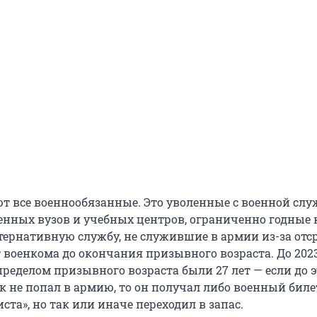
ют все военнообязанные. Это уволенные с военной слу
нных вузов и учебных центров, ограниченно годные к
ернативную службу, не служившие в армии из-за отс
 военкома до окончания призывного возраста. До 2023
ределом призывного возраста были 27 лет — если до э
 не попал в армию, то он получал либо военный биле
ста», но так или иначе переходил в запас.