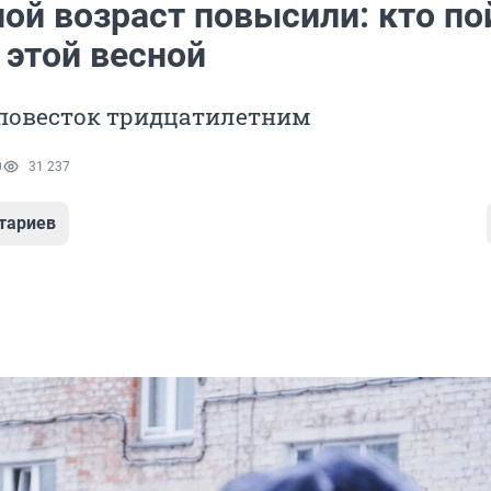
ой возраст повысили: кто по
 этой весной
 повесток тридцатилетним
0
31 237
тариев