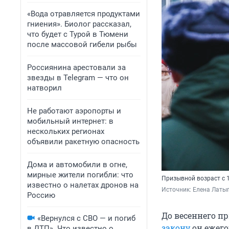
«Вода отравляется продуктами
гниения». Биолог рассказал,
что будет с Турой в Тюмени
после массовой гибели рыбы
Россиянина арестовали за
звезды в Telegram — что он
натворил
Не работают аэропорты и
мобильный интернет: в
нескольких регионах
объявили ракетную опасность
Дома и автомобили в огне,
мирные жители погибли: что
Призывной возраст с 1
известно о налетах дронов на
Источник: 
Елена Латы
Россию
До весеннего п
«Вернулся с СВО — и погиб
закону
он ежего
в ДТП». Что известно о