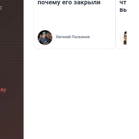
почему его закрыли
чтобы
выгля
Евгений Пальянов