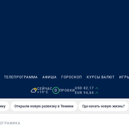
ТЕЛЕПРОГРАММА
АФИША
ГОРОСКОП
КУРСЫ ВАЛЮТ
ИГР
USD 82,17
СЕЙЧАС
0
ПРОБКИ
+19°C
EUR 94,84
еку
Открыли новую развязку в Тюмени
Где начать новую жизнь?
ОГРАФИКА