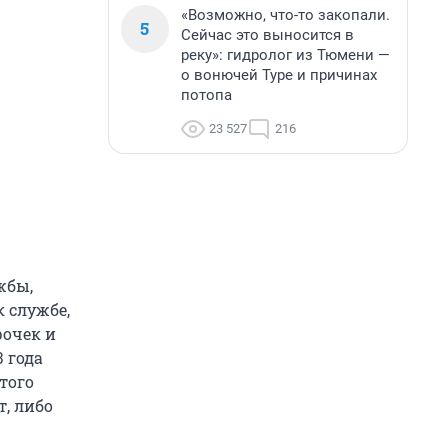
«Возможно, что-то закопали.
5
Сейчас это выносится в
реку»: гидролог из Тюмени —
о вонючей Туре и причинах
потопа
23 527
216
жбы,
 службе,
рочек и
 года
того
т, либо