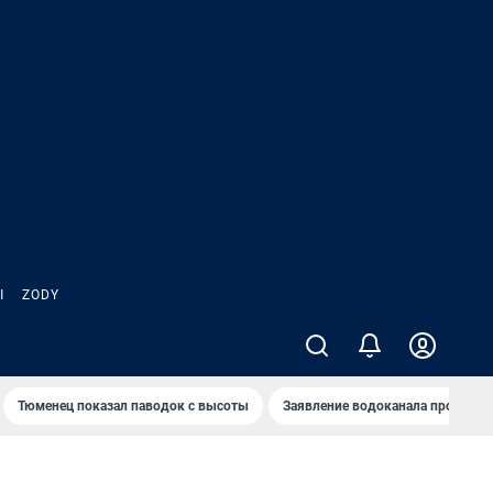
Ы
ZODY
Тюменец показал паводок с высоты
Заявление водоканала про запа