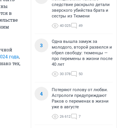
следствие раскрыло детали
жны
зверского убийства брата и
тся в
сестры из Тюмени
ельстве
40 025
49
мним
Одна вышла замуж за
3
молодого, второй развелся и
очной
обрел свободу: тюменцы —
024 года
,
про перемены в жизни после
нако тех,
40 лет
30 378
50
Потеряют голову от любви.
4
Астрологи предупреждают
Раков о переменах в жизни
уже в августе
26 612
7