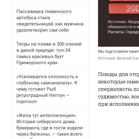
Пассажирка тюменского
автобуса стала
свидетельницей, как мужчина
удовлетворял сам себя
Тигры на пляже и 300 оленей
в дикой природе: топ-24
Мы подготовили памятк
самых красивых бухт
Источник: 
Виталий Кал
Приморского края
Поводы для отс
«Усиливается склонность к
некоторые семе
глубокому самоанализу». К
специалисты по
чему готовит Рыб
ретроградный Нептун —
судимостью, во
гороскоп
при исполнении
«Жила тут интеллигенция».
История сибирского дома-
бумеранга, где в гости ходили
через балконы, — таких всего