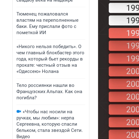
свадьбу века на Мадейре
Тюменец пожаловался
властям на переполненные
баки. Ему прислали фото с
пометкой ИИ
«Никого нельзя победить». О
чем главный блокбастер этого
года, который бьет рекорды в
прокате: честный отзыв на
«Одиссею» Нолана
Тело россиянки нашли во
Французских Альпах. Как она
погибла?
«Чтобы нас носили на
ручках, мы любим»: нерпа
Сергеевна, которую спасли
бельком, стала звездой Сети.
Видео