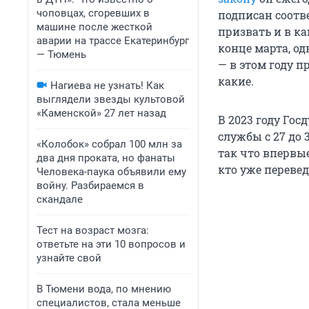
чоповцах, сгоревших в
подписан соотв
машине после жесткой
призвать и в ка
аварии на трассе Екатеринбург
конце марта, о
— Тюмень
— в этом году 
какие.
Нагиева не узнать! Как
выглядели звезды культовой
«Каменской» 27 лет назад
В 2023 году Го
службы с 27 до 
«Колобок» собрал 100 млн за
так что впервые
два дня проката, но фанаты
кто уже переведе
Человека-паука объявили ему
войну. Разбираемся в
скандале
Тест на возраст мозга:
ответьте на эти 10 вопросов и
узнайте свой
В Тюмени вода, по мнению
специалистов, стала меньше