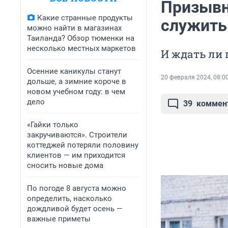
Призывн
Какие странные продукты
служить
можно найти в магазинах
Таиланда? Обзор тюменки на
несколько местных маркетов
И ждать ли
Осенние каникулы станут
20 февраля 2024, 08:0
дольше, а зимние короче в
новом учебном году: в чем
дело
39
коммен
«Гайки только
закручиваются». Строители
коттеджей потеряли половину
клиентов — им приходится
сносить новые дома
По погоде 8 августа можно
определить, насколько
дождливой будет осень —
важные приметы