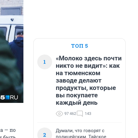
ТОП 5
«Молоко здесь почти
1
никто не видит»: как
на тюменском
заводе делают
продукты, которые
вы покупаете
каждый день
97 462
143
а — по
Думали, что говорят с
2
полицейским. Тайское
н быть