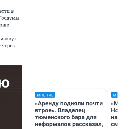
ести в
 Госдумы
арше
ризовут
 через
МНЕНИЕ
МНЕНИ
«Аренду подняли почти
«Мы в
втрое». Владелец
Нолан
тюменского бара для
настр
неформалов рассказал,
смотр