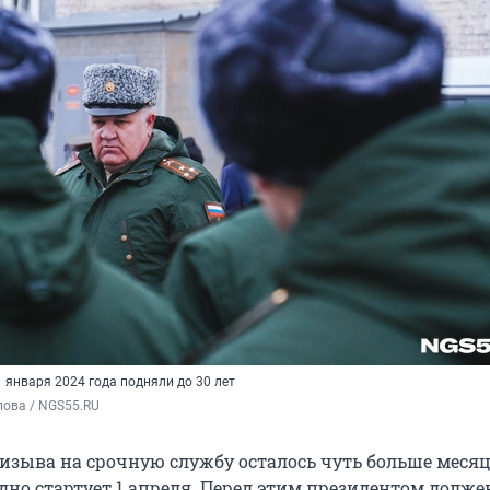
 января 2024 года подняли до 30 лет
пова / NGS55.RU
ризыва на срочную службу осталось чуть больше месяц
дно стартует 1 апреля. Перед этим президентом долже