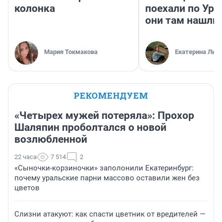
колонка
поехали по Ура
они там нашли
Мария Токмакова
Екатерина Лит
РЕКОМЕНДУЕМ
«Четырех мужей потеряла»: Прохор
Шаляпин проболтался о новой
возлюбленной
22 часа
7 514
2
«Сыночки-корзиночки» заполонили Екатеринбург:
почему уральские парни массово оставили жен без
цветов
Слизни атакуют: как спасти цветник от вредителей —