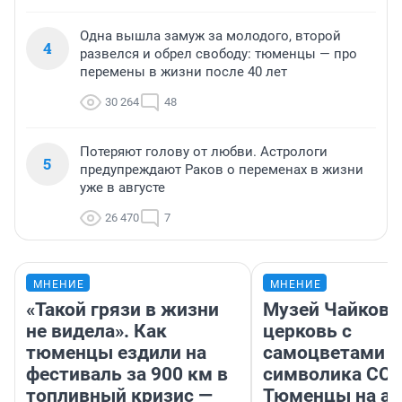
Одна вышла замуж за молодого, второй
4
развелся и обрел свободу: тюменцы — про
перемены в жизни после 40 лет
30 264
48
Потеряют голову от любви. Астрологи
5
предупреждают Раков о переменах в жизни
уже в августе
26 470
7
МНЕНИЕ
МНЕНИЕ
«Такой грязи в жизни
Музей Чайковс
не видела». Как
церковь с
тюменцы ездили на
самоцветами и
фестиваль за 900 км в
символика ССС
топливный кризис —
Тюменцы на ав