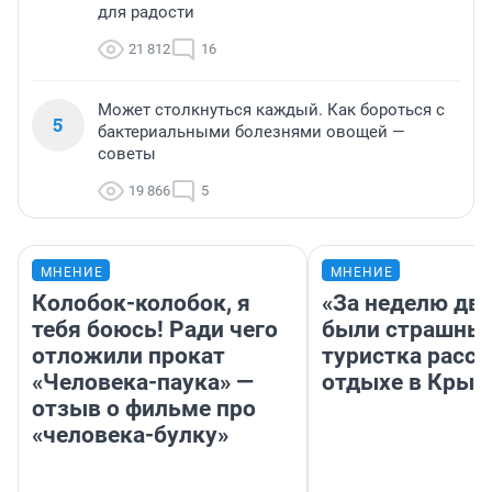
для радости
21 812
16
Может столкнуться каждый. Как бороться с
5
бактериальными болезнями овощей —
советы
19 866
5
МНЕНИЕ
МНЕНИЕ
Колобок-колобок, я
«За неделю две
тебя боюсь! Ради чего
были страшные
отложили прокат
туристка расск
«Человека-паука» —
отдыхе в Крым
отзыв о фильме про
«человека-булку»