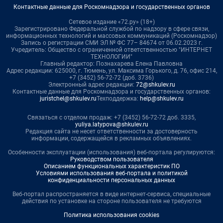
Контактные данные для Роскомнадзора и государственных органов
Сетевое издание «72.ру» (18+)
Зарегистрировано Федеральной службой по надзору в сфере связи,
информационных технологий и массовых коммуникаций (Роскомнадзор)
Запись о регистрации СМИ ЭЛ № ФС 77– 84674 от 06.02.2023 г.
Учредитель: Общество с ограниченной ответственностью "ИНТЕРНЕТ
ТЕХНОЛОГИИ"
Главный редактор: Познахарева Елена Павловна
Адрес редакции: 625000, г. Тюмень, ул. Максима Горького, д. 76, офис 214,
+7 (3452) 56-72-72 (доб. 3736)
Электронный адрес редакции:
72@shkulev.ru
Контактные данные для Роскомнадзора и государственных органов:
juristchel@shkulev.ru
Техподдержка:
help@shkulev.ru
Связаться с отделом продаж: +7 (3452) 56-72-72 доб. 3335,
yuliya.latypova@shkulev.ru
Редакция сайта не несет ответственности за достоверность
информации, содержащейся в рекламных объявлениях.
Особенности эксплуатации (использования) веб-портала регулируются:
Руководством пользователя
Описанием функциональных характеристик ПО
Условиями использования веб-портала и политикой
конфиденциальности персональных данных
Веб-портал распространяется в виде интернет-сервиса, специальные
действия по установке на стороне пользователя не требуются
Политика использования cookies