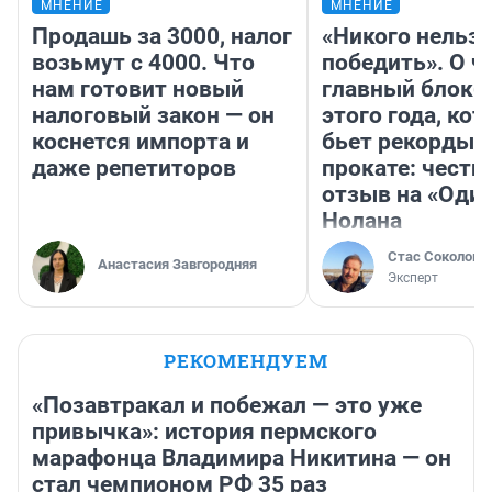
МНЕНИЕ
МНЕНИЕ
Продашь за 3000, налог
«Никого нельз
возьмут с 4000. Что
победить». О ч
нам готовит новый
главный блокб
налоговый закон — он
этого года, ко
коснется импорта и
бьет рекорды 
даже репетиторов
прокате: честн
отзыв на «Оди
Нолана
Стас Соколов
Анастасия Завгородняя
Эксперт
РЕКОМЕНДУЕМ
«Позавтракал и побежал — это уже
привычка»: история пермского
марафонца Владимира Никитина — он
стал чемпионом РФ 35 раз