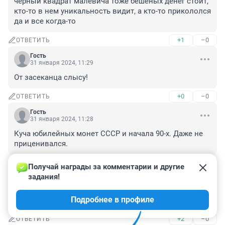
черный квадрат малевича тоже бешеных денег стоит, 
кто-то в нем уникальность видит, а кто-то прикололся 
да и все когда-то
+1
–0
ОТВЕТИТЬ
Гость
31 января 2024, 11:29
От засеканца слысу!
+0
–0
ОТВЕТИТЬ
Гость
31 января 2024, 11:28
Куча юбилейных монет СССР и начала 90-х. Даже не 
приценивался.
+1
–0
ОТВЕТИТЬ
Получай награды за комментарии и другие 
задания!
Гость
31 января 2024, 11:06
Подробнее в профиле
Продам спички. Все из одного коробка 1985 г.
+2
–0
ОТВЕТИТЬ