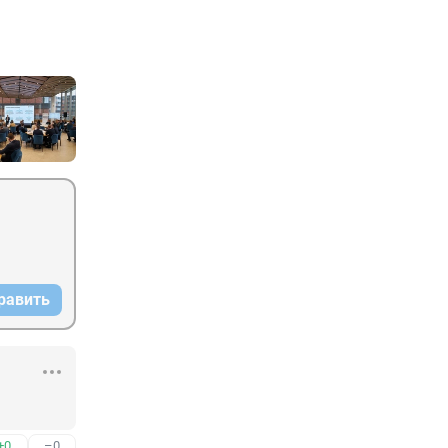
равить
+0
–0