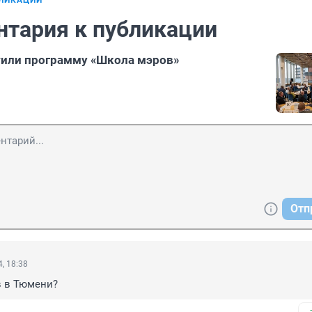
БЛИКАЦИИ
нтария к публикации
тили программу «Школа мэров»
Отп
, 18:38
в в Тюмени?