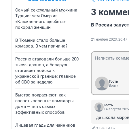
ПЕРЕЙТИ К ПУ
3 комме
Самый сексуальный мужчина
Турции: чем Омер из
«Клюквенного щербета»
В России запус
покорил женщин
21 ноября 2023, 20:47
В Тюмени стало больше
комаров. В чем причина?
Россию атаковали больше 200
тысяч дронов, а Беларусь
стягивает войска к
украинской границе: главное
об СВО за неделю
Гость
Войти
Быстро покраснеют: как
соспеть зеленые помидоры
Гость
дома — пять самых
14 августа 2024
эффективных способов
Где школа мэро
Лицевая гладь для чайников:
ОТВЕТИТЬ