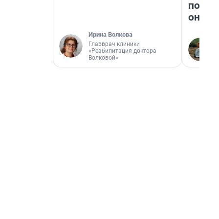
поеха
они т
Ирина Волкова
Главврач клиники
«Реабилитация доктора
Волковой»