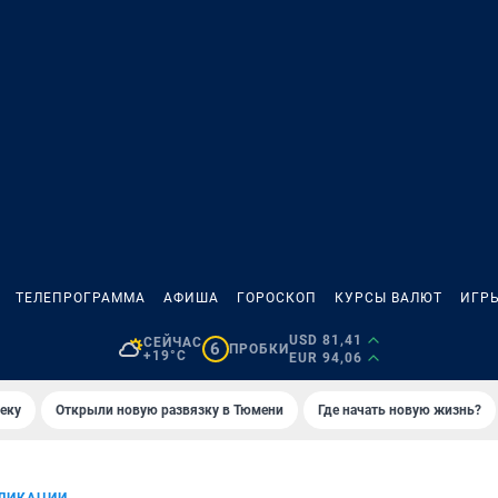
ТЕЛЕПРОГРАММА
АФИША
ГОРОСКОП
КУРСЫ ВАЛЮТ
ИГР
USD 81,41
СЕЙЧАС
6
ПРОБКИ
+19°C
EUR 94,06
еку
Открыли новую развязку в Тюмени
Где начать новую жизнь?