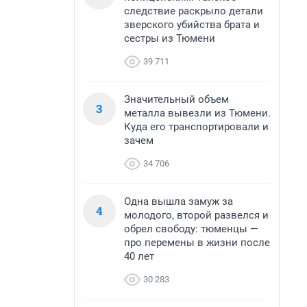
следствие раскрыло детали
зверского убийства брата и
сестры из Тюмени
39 711
Значительный объем
3
металла вывезли из Тюмени.
Куда его транспортировали и
зачем
34 706
Одна вышла замуж за
4
молодого, второй развелся и
обрел свободу: тюменцы —
про перемены в жизни после
40 лет
30 283