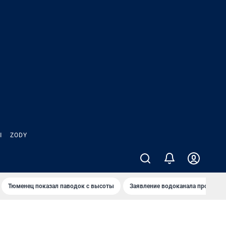
Ы
ZODY
Тюменец показал паводок с высоты
Заявление водоканала про запа