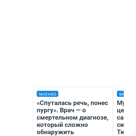
МНЕНИЕ
МНЕНИ
«Спуталась речь, понес
Музей
пургу». Врач — о
церко
смертельном диагнозе,
самоц
который сложно
симво
обнаружить
Тюмен