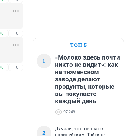
+0
–0
ТОП 5
«Молоко здесь почти
1
никто не видит»: как
+0
–0
на тюменском
заводе делают
продукты, которые
вы покупаете
каждый день
97 248
Думали, что говорят с
2
полицейским. Тайское