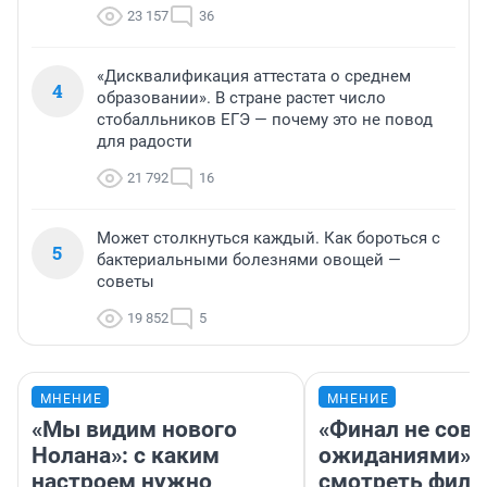
23 157
36
«Дисквалификация аттестата о среднем
4
образовании». В стране растет число
стобалльников ЕГЭ — почему это не повод
для радости
21 792
16
Может столкнуться каждый. Как бороться с
5
бактериальными болезнями овощей —
советы
19 852
5
МНЕНИЕ
МНЕНИЕ
«Мы видим нового
«Финал не совп
Нолана»: с каким
ожиданиями»: 
настроем нужно
смотреть фил