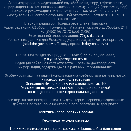
Зарегистрировано Федеральной службой по надзору в сфере связи,
информационных технологий и массовых коммуникаций (Роскомнадзор)
Запись о регистрации СМИ ЭЛ № ФС 77– 84674 от 06.02.2023 г.
Учредитель: Общество с ограниченной ответственностью "ИНТЕРНЕТ
ТЕХНОЛОГИИ"
Главный редактор: Познахарева Елена Павловна
Адрес редакции: 625000, г. Тюмень, ул. Максима Горького, д. 76, офис 214,
+7 (3452) 56-72-72 (доб. 3736)
Электронный адрес редакции:
72@shkulev.ru
Контактные данные для Роскомнадзора и государственных органов:
juristchel@shkulev.ru
Техподдержка:
help@shkulev.ru
Связаться с отделом продаж: +7 (3452) 56-72-72 доб. 3335,
yuliya.latypova@shkulev.ru
Редакция сайта не несет ответственности за достоверность
информации, содержащейся в рекламных объявлениях.
Особенности эксплуатации (использования) веб-портала регулируются:
Руководством пользователя
Описанием функциональных характеристик ПО
Условиями использования веб-портала и политикой
конфиденциальности персональных данных
Веб-портал распространяется в виде интернет-сервиса, специальные
действия по установке на стороне пользователя не требуются
Политика использования cookies
Рекомендательные системы
Пользовательское соглашение сервиса «Подписка без баннерной