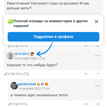
Ужесточение! Нагоняют страх на россиян! И как 
дальше жить?!
+0
–1
ОТВЕТИТЬ
1
Получай награды за комментарии и другие 
задания!
Гость
16 октября 2023, 13:04
Подробнее в профиле
Вы вообще читали?
+1
–0
ОТВЕТИТЬ
281415014
16 октября 2023, 11:01
хорошее то что нибудь будет?
+1
–1
ОТВЕТИТЬ
2
едкийнатрий
16 октября 2023, 11:54
в тюмень идет аномальное тепло
+3
–0
ОТВЕТИТЬ