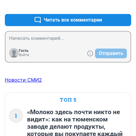
отопления с наступлением зимы -

+0
–0
это акты чистого терроpа», —

глава Еврокомиссии 19 октября 2022 года.

«Европа поддерживает Израиль. И мы полностью 
Читать все комментарии
поддерживаем право Израиля на самооборону» —

глава Еврокомиссии 11 октября 2023 года.

Просто две цитаты, без комментариев
Гость
Отправить
Войти
Новости СМИ2
ТОП 5
«Молоко здесь почти никто не
1
видит»: как на тюменском
заводе делают продукты,
которые вы покупаете каждый