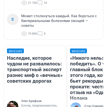
21 742
16
Может столкнуться каждый. Как бороться с
5
бактериальными болезнями овощей —
советы
19 806
5
МНЕНИЕ
МНЕНИЕ
Наследие, которое
«Никого нельз
чудом не развалилось:
победить». О ч
транспортный эксперт
главный блокб
разнес миф о «вечных»
этого года, ко
советских дорогах
бьет рекорды 
прокате: честн
отзыв на «Оди
Нолана
Олег Арефьев
Блогер, предприниматель,
Стас Соколов