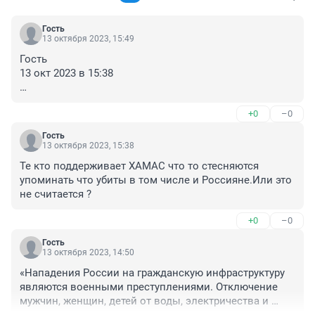
Гость
13 октября 2023, 15:49
Гость

13 окт 2023 в 15:38

Те кто поддерживает ХАМАС что то стесняются 
+0
–0
упоминать что убиты в том числе и Россияне.... 

Гость
У тебя даже мозгов нет чтобы понять сто написано в 
13 октября 2023, 15:38
комментарии у Гостя

Те кто поддерживает ХАМАС что то стесняются 
13 окт 2023 в 14:04 Называйте вещи своими 
упоминать что убиты в том числе и Россияне.Или это 
именами..
не считается ?
+0
–0
Гость
13 октября 2023, 14:50
«Нападения России на гражданскую инфраструктуру 
являются воeнными преступлениями. Отключение 
мужчин, женщин, детей от воды, электричества и 