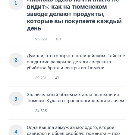
1
видит»: как на тюменском
заводе делают продукты,
которые вы покупаете каждый
день
96 829
131
Думали, что говорят с полицейским. Тайское
2
следствие раскрыло детали зверского
убийства брата и сестры из Тюмени
39 231
47
Значительный объем металла вывезли из
3
Тюмени. Куда его транспортировали и зачем
34 535
Одна вышла замуж за молодого, второй
4
развелся и обрел свободу: тюменцы — про