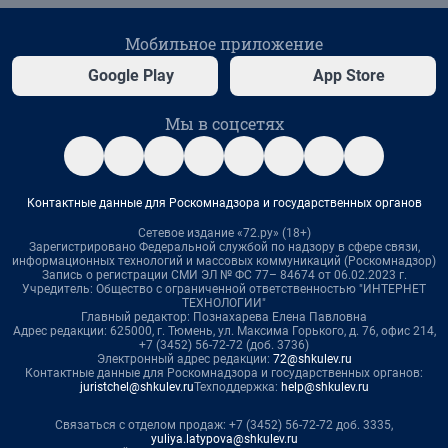
Мобильное приложение
Google Play
App Store
Мы в соцсетях
Контактные данные для Роскомнадзора и государственных органов
Сетевое издание «72.ру» (18+)
Зарегистрировано Федеральной службой по надзору в сфере связи,
информационных технологий и массовых коммуникаций (Роскомнадзор)
Запись о регистрации СМИ ЭЛ № ФС 77– 84674 от 06.02.2023 г.
Учредитель: Общество с ограниченной ответственностью "ИНТЕРНЕТ
ТЕХНОЛОГИИ"
Главный редактор: Познахарева Елена Павловна
Адрес редакции: 625000, г. Тюмень, ул. Максима Горького, д. 76, офис 214,
+7 (3452) 56-72-72 (доб. 3736)
Электронный адрес редакции:
72@shkulev.ru
Контактные данные для Роскомнадзора и государственных органов:
juristchel@shkulev.ru
Техподдержка:
help@shkulev.ru
Связаться с отделом продаж: +7 (3452) 56-72-72 доб. 3335,
yuliya.latypova@shkulev.ru