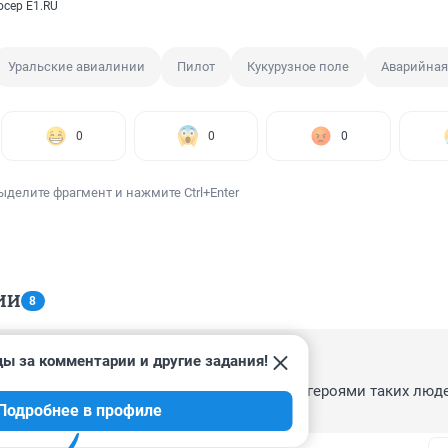
сер E1.RU
Уральские авиалинии
Пилот
Кукурузное поле
Аварийная
0
0
0
ыделите фрагмент и нажмите Ctrl+Enter
ИИ
8
ды за комментарии и другие задания!
, 08:25
ть героем( ..хотя время сейчас такое, что героями таких люде
Подробнее в профиле
в гробах переворачиваются(