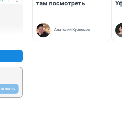
+1
–2
там посмотреть
Уфа
Анатолий Кузнецов
+5
–0
равить