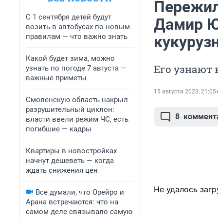
Пережил 
С 1 сентября детей будут
Дамир Ю
возить в автобусах по новым
правилам — что важно знать
кукуруз
Какой будет зима, можно
Его узнают 
узнать по погоде 7 августа —
важные приметы
15 августа 2023, 21:05
Смоленскую область накрыл
разрушительный циклон:
8
коммент
власти ввели режим ЧС, есть
погибшие — кадры
Квартиры в новостройках
начнут дешеветь — когда
ждать снижения цен
Не удалось загр
Все думали, что Орейро и
Арана встречаются: что на
самом деле связывало самую