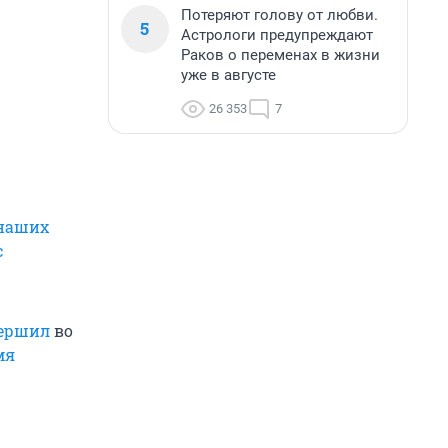
Потеряют голову от любви.
5
Астрологи предупреждают
Раков о переменах в жизни
уже в августе
26 353
7
 наших
с
вершил
во
мя