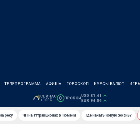
ТЕЛЕПРОГРАММА
АФИША
ГОРОСКОП
КУРСЫ ВАЛЮТ
ИГР
USD 81,41
СЕЙЧАС
0
ПРОБКИ
+10°C
EUR 94,06
на реку
ЧП на аттракционах в Тюмени
Где начать новую жизнь?