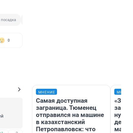
 посадка
Жуковский
0
МНЕНИЕ
МНЕНИ
Самая доступная
«Заез
заграница. Тюменец
заправ
отправился на машине
нулям
й 
в казахстанский
дела 
Петропавловск: что
маршр