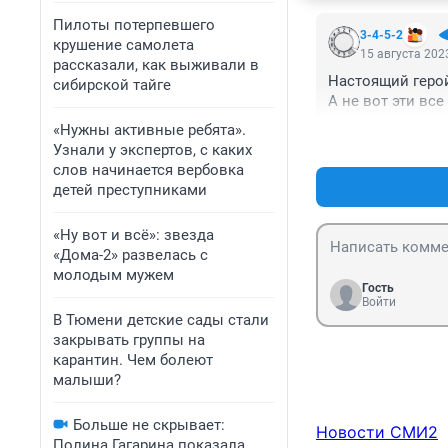
Пилоты потерпевшего
3-4-5-2
крушение самолета
15 августа 2023
рассказали, как выживали в
Настоящий герой
сибирской тайге
А не вот эти вс
«Нужны активные ребята».
Узнали у экспертов, с каких
слов начинается вербовка
детей преступниками
«Ну вот и всё»: звезда
«Дома-2» развелась с
молодым мужем
Гость
Войти
В Тюмени детские сады стали
закрывать группы на
карантин. Чем болеют
малыши?
Больше не скрывает:
Новости СМИ2
Полина Гагарина показала