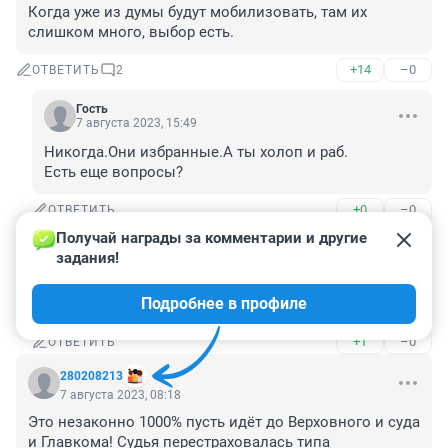
Когда уже из думы будут мобилизовать, там их 
слишком много, выбор есть.
+14
–0
ОТВЕТИТЬ
2
Гость
7 августа 2023, 15:49
Никогда.Они избранные.А ты холоп и раб.

Есть еще вопросы?
+0
–0
ОТВЕТИТЬ
Получай награды за комментарии и другие 
Гость
8 августа 2023, 00:08
задания!
Когда ты не тут один писать будешь, а на улицы 
Подробнее в профиле
миллионы выйдут.
+1
–0
ОТВЕТИТЬ
280208213
7 августа 2023, 08:18
Это незаконно 1000% пусть идёт до Верховного и суда 
и Главкома! Судья перестраховалась типа 