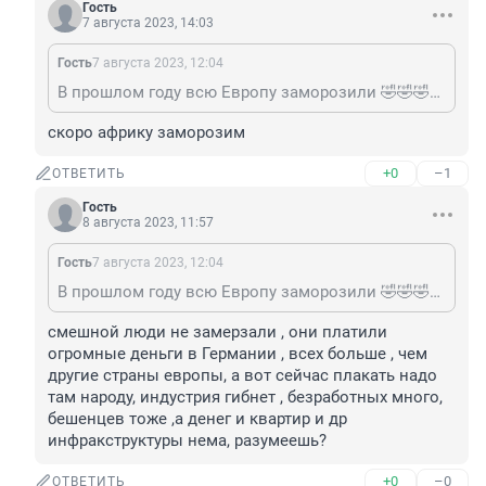
Гость
7 августа 2023, 14:03
Гость
7 августа 2023, 12:04
В прошлом году всю Европу заморозили 🤣🤣🤣🤣 И только в России температура опускалась до -50°, и мерзли в росии
скоро африку заморозим
+0
–1
ОТВЕТИТЬ
Гость
8 августа 2023, 11:57
Гость
7 августа 2023, 12:04
В прошлом году всю Европу заморозили 🤣🤣🤣🤣 И только в России температура опускалась до -50°, и мерзли в росии
смешной люди не замерзали , они платили 
огромные деньги в Германии , всех больше , чем 
другие страны европы, а вот сейчас плакать надо 
там народу, индустрия гибнет , безработных много, 
бешенцев тоже ,а денег и квартир и др 
инфракструктуры нема, разумеешь?
+0
–0
ОТВЕТИТЬ