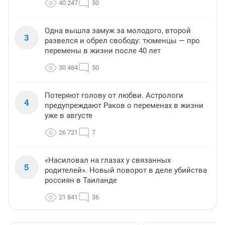
40 247
50
Одна вышла замуж за молодого, второй
3
развелся и обрел свободу: тюменцы — про
перемены в жизни после 40 лет
30 484
50
Потеряют голову от любви. Астрологи
4
предупреждают Раков о переменах в жизни
уже в августе
26 721
7
«Насиловал на глазах у связанных
5
родителей». Новый поворот в деле убийства
россиян в Таиланде
21 841
36