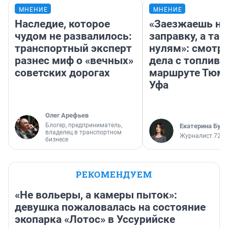
МНЕНИЕ
МНЕНИЕ
Наследие, которое
«Заезжаешь на
чудом не развалилось:
заправку, а там
транспортный эксперт
нулям»: смотри
разнес миф о «вечных»
дела с топливо
советских дорогах
маршруте Тюм
Уфа
Олег Арефьев
Блогер, предприниматель,
Екатерина Бур
владелец в транспортном
Журналист 72.R
бизнесе
РЕКОМЕНДУЕМ
«Не вольеры, а камеры пыток»:
девушка пожаловалась на состояние
экопарка «Лотос» в Уссурийске