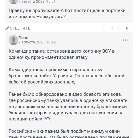
7 августа 2023, 15:51
Правду не пропускаете.А бот постит целые портянки 
из z помоек.Нормуль,ага?
+1
–0
ОТВЕТИТЬ
Гость
7 августа 2023, 10:42
Командир танка, остановившего колонну ВСУ в 
одиночку, прокомментировал атаку

Командир танка прокомментировал атаку 
бронегруппы войск Украины. Он назвал ее обычной 
работой российских военных,

Ранее было обнародовано видео боевого эпизода, 
где российскому танку удалось в одиночку атаковать 
на запорожском направлении колонну бронетехники 
Украины, которая выдвинулась для наступления на 
позиции войск РФ.

Российским экипажем был подбит минимум один 
танк противника. Им было остановлено продвижение 