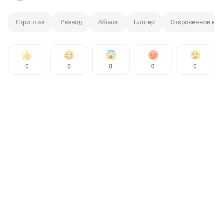
Стриптиз
Развод
Абьюз
Блогер
Откровенное ви
0
0
0
0
0