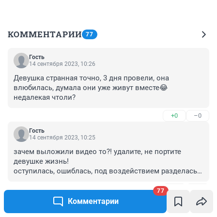
КОММЕНТАРИИ
77
Гость
14 сентября 2023, 10:26
Девушка странная точно, 3 дня провели, она 
влюбилась, думала они уже живут вместе😂 
недалекая чтоли?
+0
–0
Гость
14 сентября 2023, 10:25
зачем выложили видео то?! удалите, не портите 
девушке жизнь!

оступилась, ошиблась, под воздействием разделась - 
не ваше дело!

+0
–0
удалите и не лезть не в свое дело!!😠
77
Комментарии
Гость
7 августа 2023, 23:03