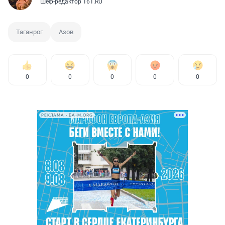
Шеф-редактор 161.RU
Таганрог
Азов
0
0
0
0
0
РЕКЛАМА • EA-M.ORG