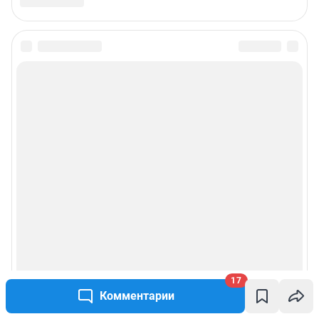
yuliya.latypova@shkulev.ru
Редакция сайта не несет ответственности за достоверность
информации, содержащейся в рекламных объявлениях.
Особенности эксплуатации (использования) веб-портала регулируются:
Руководством пользователя
Описанием функциональных характеристик ПО
Условиями использования веб-портала и политикой
конфиденциальности персональных данных
Веб-портал распространяется в виде интернет-сервиса, специальные
действия по установке на стороне пользователя не требуются
Политика использования cookies
Рекомендательные системы
Пользовательское соглашение сервиса «Подписка без баннерной
рекламы»
17
Комментарии
© ООО «Интернет Технологии»