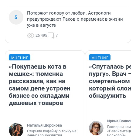
Потеряют голову от любви. Астрологи
5
предупреждают Раков о переменах в жизни
уже в августе
26 495
7
МНЕНИЕ
МНЕНИЕ
«Покупаешь кота в
«Спуталась реч
мешке»: тюменка
пургу». Врач — 
рассказала, как на
смертельном д
самом деле устроен
который слож
бизнес со складами
обнаружить
дешевых товаров
Ирина Волкова
Наталья Шорохова
Главврач клини
Открыла кофейную точку на
«Реабилитация 
деньги соцразвития
Волковой»