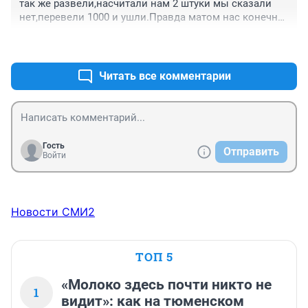
так же развели,насчитали нам 2 штуки мы сказали 
нет,перевели 1000 и ушли.Правда матом нас конечно 
никто не крыл,муж у меня здоровый,видимо 
+0
–0
побоялись. Посмешили конечно и фото хорошие 
получились,но всему надо знать меру.
Читать все комментарии
Гость
Отправить
Войти
Новости СМИ2
ТОП 5
«Молоко здесь почти никто не
1
видит»: как на тюменском