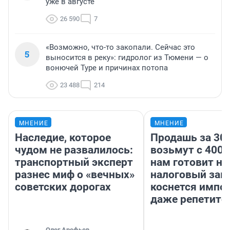
уже в августе
26 590
7
«Возможно, что-то закопали. Сейчас это
5
выносится в реку»: гидролог из Тюмени — о
вонючей Туре и причинах потопа
23 488
214
МНЕНИЕ
МНЕНИЕ
Наследие, которое
Продашь за 300
чудом не развалилось:
возьмут с 4000
транспортный эксперт
нам готовит н
разнес миф о «вечных»
налоговый зако
советских дорогах
коснется импор
даже репетито
Олег Арефьев