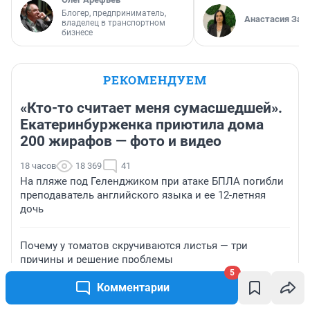
Блогер, предприниматель,
Анастасия Зав
владелец в транспортном
бизнесе
РЕКОМЕНДУЕМ
«Кто-то считает меня сумасшедшей».
Екатеринбурженка приютила дома
200 жирафов — фото и видео
18 часов
18 369
41
На пляже под Геленджиком при атаке БПЛА погибли
преподаватель английского языка и ее 12-летняя
дочь
Почему у томатов скручиваются листья — три
причины и решение проблемы
5
Комментарии
Лицевая гладь для чайников: гайд от набора петель
до первого готового изделия