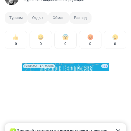
Туризм
Отдых
Обман
Развод
0
0
0
0
0
РЕКЛАМА • EA-M.ORG
Получай награды за комментарии и другие 