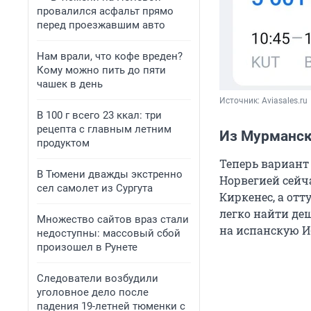
провалился асфальт прямо
перед проезжавшим авто
Нам врали, что кофе вреден?
Кому можно пить до пяти
чашек в день
Источник: 
Aviasales.ru
В 100 г всего 23 ккал: три
рецепта с главным летним
Из Мурманск
продуктом
Теперь вариант
В Тюмени дважды экстренно
Норвегией сейча
сел самолет из Сургута
Киркенес, а отт
легко найти де
Множество сайтов враз стали
на испанскую И
недоступны: массовый сбой
произошел в Рунете
Следователи возбудили
уголовное дело после
падения 19-летней тюменки с