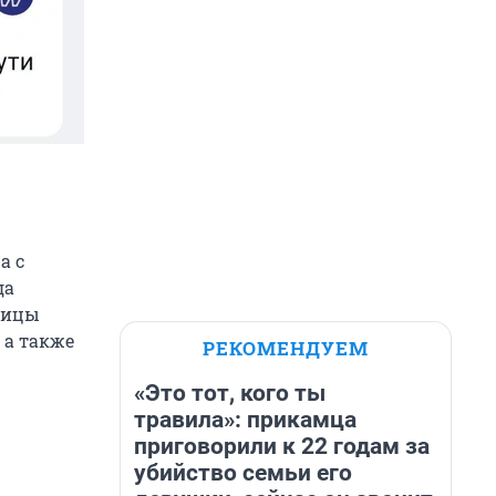
а с
да
олицы
 а также
РЕКОМЕНДУЕМ
«Это тот, кого ты
травила»: прикамца
приговорили к 22 годам за
убийство семьи его