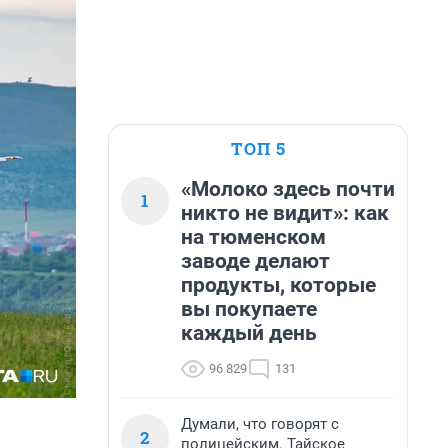
ТОП 5
«Молоко здесь почти
1
никто не видит»: как
на тюменском
заводе делают
продукты, которые
вы покупаете
каждый день
96 829
131
Думали, что говорят с
2
полицейским. Тайское