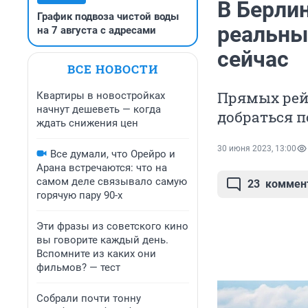
В Берли
График подвоза чистой воды
реальны
на 7 августа с адресами
сейчас
ВСЕ НОВОСТИ
Прямых рейс
Квартиры в новостройках
начнут дешеветь — когда
добраться п
ждать снижения цен
30 июня 2023, 13:00
Все думали, что Орейро и
Арана встречаются: что на
самом деле связывало самую
23
коммен
горячую пару 90-х
Эти фразы из советского кино
вы говорите каждый день.
Вспомните из каких они
фильмов? — тест
Собрали почти тонну