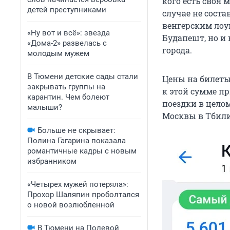
кого есть своя 
детей преступниками
случае не соста
венгерским лоу
«Ну вот и всё»: звезда
Будапешт, но и 
«Дома-2» развелась с
города.
молодым мужем
В Тюмени детские сады стали
Цены на билеты
закрывать группы на
к этой сумме пр
карантин. Чем болеют
поездки в целом
малыши?
Москвы в Тбили
Больше не скрывает:
Полина Гагарина показала
романтичные кадры с новым
избранником
«Четырех мужей потеряла»:
Прохор Шаляпин проболтался
о новой возлюбленной
В Тюмени на Полевой