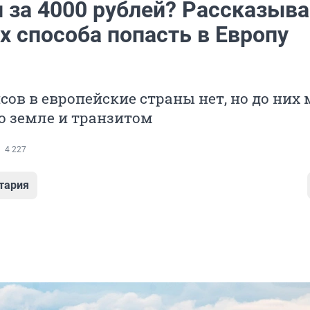
н за 4000 рублей? Рассказыва
х способа попасть в Европу
ов в европейские страны нет, но до них
о земле и транзитом
4 227
тария