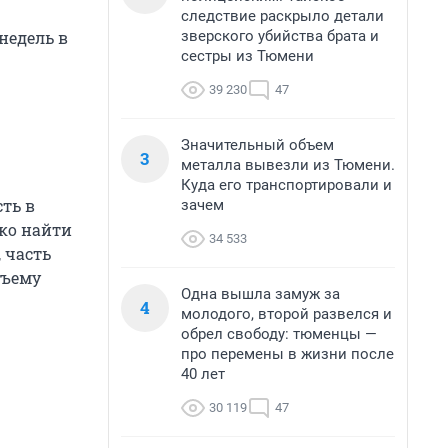
следствие раскрыло детали
зверского убийства брата и
недель в
сестры из Тюмени
39 230
47
Значительный объем
3
металла вывезли из Тюмени.
Куда его транспортировали и
ть в
зачем
гко найти
34 533
 часть
бъему
Одна вышла замуж за
4
молодого, второй развелся и
обрел свободу: тюменцы —
про перемены в жизни после
40 лет
30 119
47