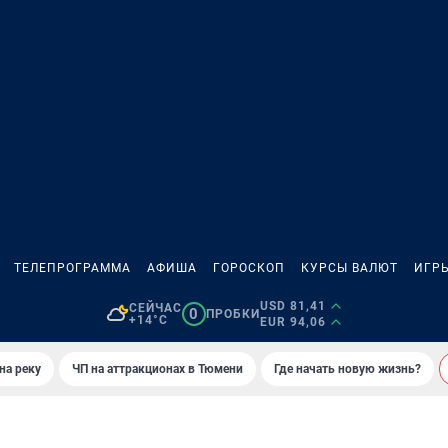
ТЕЛЕПРОГРАММА
АФИША
ГОРОСКОП
КУРСЫ ВАЛЮТ
ИГР
USD 81,41
СЕЙЧАС
0
ПРОБКИ
+14°C
EUR 94,06
на реку
ЧП на аттракционах в Тюмени
Где начать новую жизнь?