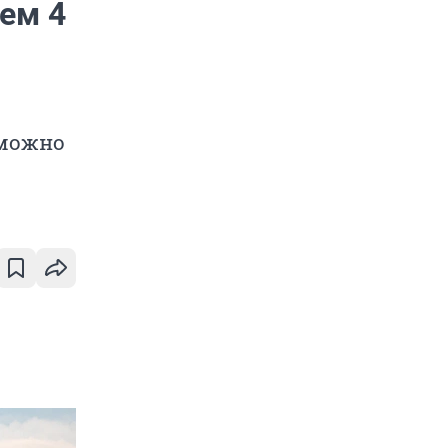
ем 4
 можно