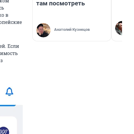
аком
там посмотреть
сь
ко в
ропейские
Анатолий Кузнецов
ей. Если
оимость
из