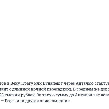
ов в Вену, Прагу или Будапешт через Анталью стартуе
иант с длинной ночной пересадкой). В среднем же дор
23 тысячи рублей. За такую сумму до Антальи вас дов
е — Pegas или другая авиакомпания.