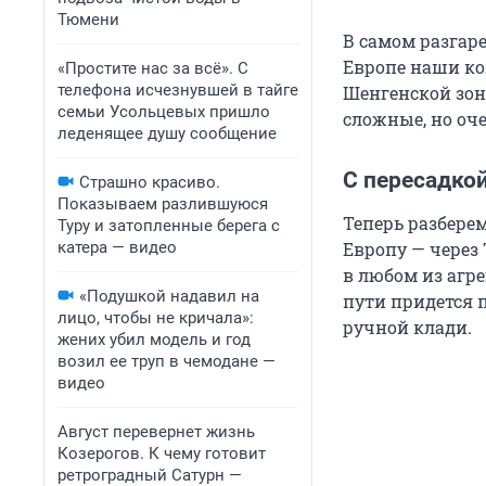
Тюмени
В самом разгар
Европе наши кол
«Простите нас за всё». С
телефона исчезнувшей в тайге
Шенгенской зон
семьи Усольцевых пришло
сложные, но оч
леденящее душу сообщение
С пересадкой
Страшно красиво.
Показываем разлившуюся
Теперь разбере
Туру и затопленные берега с
катера — видео
Европу — через
в любом из агр
«Подушкой надавил на
пути придется п
лицо, чтобы не кричала»:
ручной клади.
жених убил модель и год
возил ее труп в чемодане —
видео
Август перевернет жизнь
Козерогов. К чему готовит
ретроградный Сатурн —