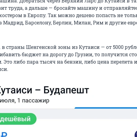
машина. Добраться через Верхний Ларс до Кутаиси в т
вит труда, а дальше — бросайте машину и отправляйте
костером в Европу. Так можно дешево попасть не толь
в Мадрид, Барселону, Берлин, Милан, Рим и другие ев
 в страны Шенгенской зоны из Кутаиси — от 5000 рубл
ибавить бюджет на дорогу до Грузии, то получится ст
. Это либо пара тысяч на бензин, либо цена перелета 
си.