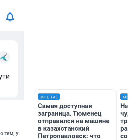
МНЕНИЕ
МНЕНИ
Самая доступная
Насле
заграница. Тюменец
чудом
отправился на машине
транс
в казахстанский
разне
 тем, у
Петропавловск: что
совет