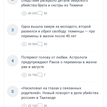
следствие раскрыло детали зверского
убийства брата и сестры из Тюмени
40 332
50
Одна вышла замуж за молодого, второй
3
развелся и обрел свободу: тюменцы — про
перемены в жизни после 40 лет
30 504
50
Потеряют голову от любви. Астрологи
4
предупреждают Раков о переменах в жизни
уже в августе
26 756
7
«Насиловал на глазах у связанных
5
родителей». Новый поворот в деле убийства
россиян в Таиланде
22 163
36