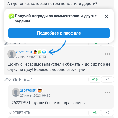
А где танки, которые потом попортили дороги?
+1
–0
ОТВЕТИТЬ
Получай награды за комментарии и другие 
задания!
Гость
27 июня 2023, 08:41
Подробнее в профиле
Опустела Земля без Евгения Викторовича
+4
–2
ОТВЕТИТЬ
262217981
27 июня 2023, 07:14
Шойгу с Герасимовым успели сбежать и до сих пор не 
слуху не духу! Водимо здорово струхнули!!!
+15
–1
ОТВЕТИТЬ
4
280770851
27 июня 2023, 09:15
262217981, лучше бы не возвращались
+3
–2
ОТВЕТИТЬ