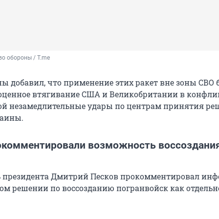
о обороны / T.me
ы добавил, что применение этих ракет вне зоны СВО 
оценное втягивание США и Великобритании в конфли
бой незамедлительные удары по центрам принятия ре
раины.
окомментировали возможность воссоздани
рь президента Дмитрий Песков прокомментировал ин
ом решении по воссозданию погранвойск как отдельн