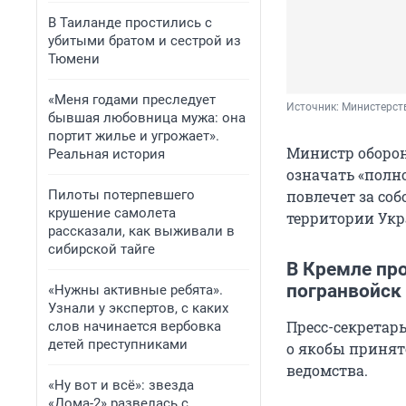
В Таиланде простились с
убитыми братом и сестрой из
Тюмени
«Меня годами преследует
Источник: 
Министерств
бывшая любовница мужа: она
портит жилье и угрожает».
Министр оборон
Реальная история
означать «полн
Пилоты потерпевшего
повлечет за со
крушение самолета
территории Ук
рассказали, как выживали в
сибирской тайге
В Кремле пр
погранвойск
«Нужны активные ребята».
Узнали у экспертов, с каких
Пресс-секрета
слов начинается вербовка
детей преступниками
о якобы принят
ведомства.
«Ну вот и всё»: звезда
«Дома-2» развелась с