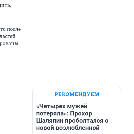
дить, —
то после
ластей
ированы
РЕКОМЕНДУЕМ
«Четырех мужей
потеряла»: Прохор
Шаляпин проболтался о
новой возлюбленной