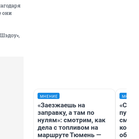
лагодаря
 они
Шэдоу»,
МНЕНИЕ
МНЕНИ
«Заезжаешь на
«Спут
заправку, а там по
пургу»
нулям»: смотрим, как
смерт
дела с топливом на
котор
маршруте Тюмень —
обнар