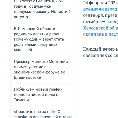
ЕГЭ хотят отменить к 2027
24 февраля 202
году: в Госдуме уже
военная операц
придумали замену. Новости 6
сентября, през
августа
октября —
о вв
Херсонской обл
В Тюменской области
окончании час
родились десятки двоен.
Почему одним везет стать
родителями сразу двух
Каждый вечер м
малышей
связанных со с
Премьер‑министр Монголии
примет участие в
экономическом форуме во
Владивостоке
Публикуем новый график
подвоза чистой воды в
Тюмени
«Простите нас за всё». С
телефона исчезнувшей в тайге