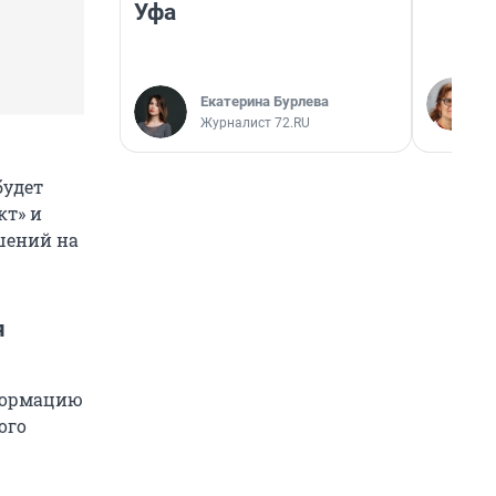
Уфа
Екатерина Бурлева
Журналист 72.RU
будет
кт» и
шений на
я
формацию
ого