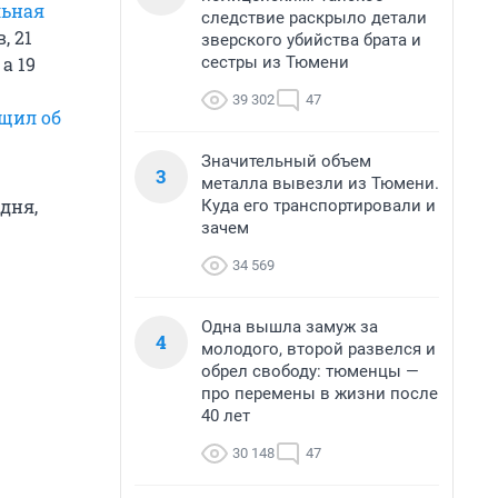
льная
следствие раскрыло детали
, 21
зверского убийства брата и
сестры из Тюмени
, а 19
39 302
47
щил об
Значительный объем
3
металла вывезли из Тюмени.
дня,
Куда его транспортировали и
зачем
34 569
Одна вышла замуж за
4
молодого, второй развелся и
обрел свободу: тюменцы —
про перемены в жизни после
40 лет
30 148
47