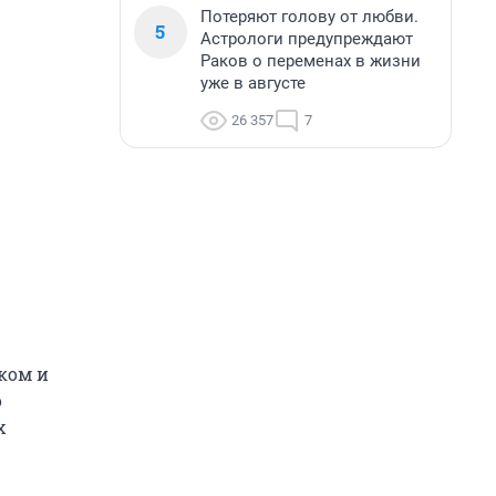
Потеряют голову от любви.
5
Астрологи предупреждают
Раков о переменах в жизни
уже в августе
26 357
7
ком и
о
х