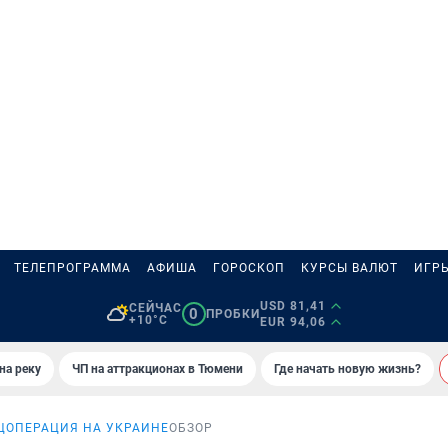
ТЕЛЕПРОГРАММА
АФИША
ГОРОСКОП
КУРСЫ ВАЛЮТ
ИГР
USD 81,41
СЕЙЧАС
0
ПРОБКИ
+10°C
EUR 94,06
на реку
ЧП на аттракционах в Тюмени
Где начать новую жизнь?
ЦОПЕРАЦИЯ НА УКРАИНЕ
ОБЗОР