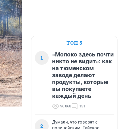
ТОП 5
«Молоко здесь почти
1
никто не видит»: как
на тюменском
заводе делают
продукты, которые
вы покупаете
каждый день
96 868
131
Думали, что говорят с
2
полицейским. Тайское