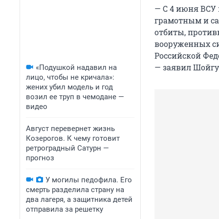
— С 4 июня ВСУ
грамотным и с
отбиты, против
вооруженных си
Российской Фед
— заявил Шойгу
«Подушкой надавил на
лицо, чтобы не кричала»:
жених убил модель и год
возил ее труп в чемодане —
видео
Август перевернет жизнь
Козерогов. К чему готовит
ретроградный Сатурн —
прогноз
У могилы педофила. Его
смерть разделила страну на
два лагеря, а защитника детей
отправила за решетку