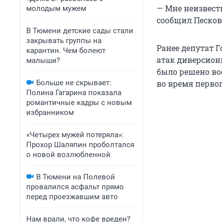
— Мне неизвестн
молодым мужем
сообщил Песков
В Тюмени детские сады стали
закрывать группы на
Ранее депутат Г
карантин. Чем болеют
атак диверсион
малыши?
было решено во
Больше не скрывает:
во время перво
Полина Гагарина показала
романтичные кадры с новым
избранником
«Четырех мужей потеряла»:
Прохор Шаляпин проболтался
о новой возлюбленной
В Тюмени на Полевой
провалился асфальт прямо
перед проезжавшим авто
Нам врали, что кофе вреден?