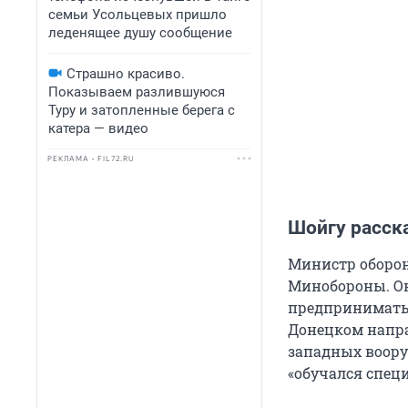
семьи Усольцевых пришло
леденящее душу сообщение
Страшно красиво.
Показываем разлившуюся
Туру и затопленные берега с
катера — видео
РЕКЛАМА • FIL72.RU
Шойгу расск
Министр оборон
Минобороны. Он
предпринимать
Донецком напра
западных воору
«обучался спец