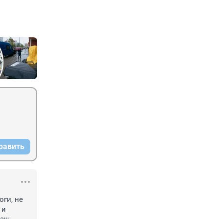
равить
ги, не 
и 