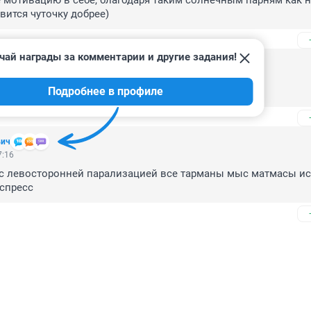
 мотивацию в себе, благодаря таким солнечным парням как н
вится чуточку добрее)
чай награды за комментарии и другие задания!
9:44
Подробнее в профиле
ое? Да пенсии не хватает, господи.
вич
7:16
с левосторонней парализацией все тарманы мыс матмасы исх
кспресс