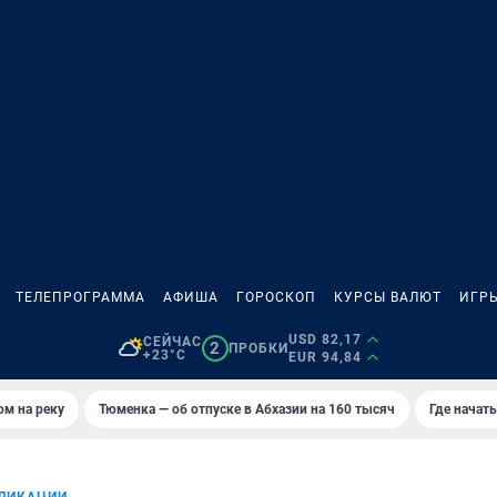
ТЕЛЕПРОГРАММА
АФИША
ГОРОСКОП
КУРСЫ ВАЛЮТ
ИГР
USD 82,17
СЕЙЧАС
2
ПРОБКИ
+23°C
EUR 94,84
ом на реку
Тюменка — об отпуске в Абхазии на 160 тысяч
Где начат