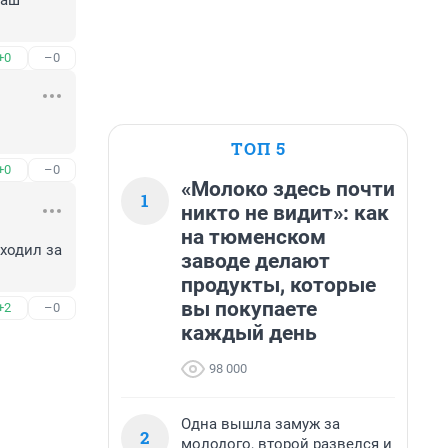
аш 
+0
–0
ТОП 5
+0
–0
«Молоко здесь почти
1
никто не видит»: как
на тюменском
одил за 
заводе делают
продукты, которые
вы покупаете
+2
–0
каждый день
98 000
Одна вышла замуж за
2
молодого, второй развелся и