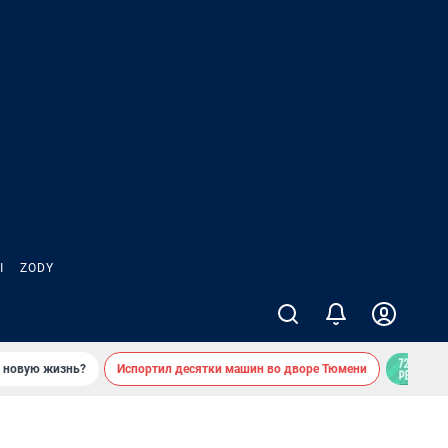
Ы
ZODY
ь новую жизнь?
Испортил десятки машин во дворе Тюмени