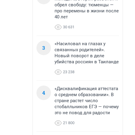
обрел свободу: тюменцы —
про перемены в жизни после
40 лет
30 631
«Насиловал на глазах у
3
связанных родителей».
Новый поворот в деле
убийства россиян в Таиланде
23 238
«Дисквалификация аттестата
4
о среднем образовании». В
стране растет число
стобалльников ЕГЭ — почему
это не повод для радости
21 800