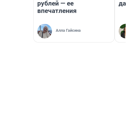
рублей — ее
даже 
впечатления
Алла Гайсина