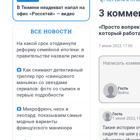
ПЕРЕЙТИ К ПУ
В Тюмени неадекват напал на
3 комме
офис «Россетей» — видео
«Просто вопрек
ВСЕ НОВОСТИ
который работа
На какой срок отодвинули
1 июня 2023, 17:00
реформу семейной ипотеки: в
правительстве назвали риски
Как снимают детективный
триллер про «свинцового
маньяка» со звездами
сериалов: фото со съемок и
Гость
Войти
первые подробности
Микрофренч, неон и
Гость
леопард: показываем самые
1 июня 2023, 1
модные варианты
Такие истории оч
французского маникюра
сидите на шеи у 