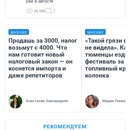
уже в августе
26 338
7
МНЕНИЕ
МНЕНИЕ
Продашь за 3000, налог
«Такой грязи в
возьмут с 4000. Что
не видела». Ка
нам готовит новый
тюменцы ездил
налоговый закон — он
фестиваль за 9
коснется импорта и
топливный кри
даже репетиторов
колонка
Анастасия Завгородняя
Мария Токмако
РЕКОМЕНДУЕМ