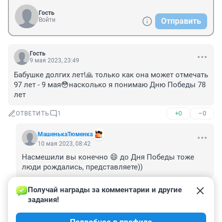
Гость
Войти
Отправить
Гость
9 мая 2023, 23:49
Бабушке долгих лет!🙏 только как она может отмечать 
97 лет - 9 мая😳насколько я понимаю Дню Победы 78 
лет
+0
–0
ОТВЕТИТЬ
1
МашенькаТюменка
10 мая 2023, 08:42
Насмешили вы конечно 😄 до Дня Победы тоже 
люди рождались, представляете))
+0
–0
ОТВЕТИТЬ
Получай награды за комментарии и другие 
задания!
Гость
9 мая 2023, 14:06