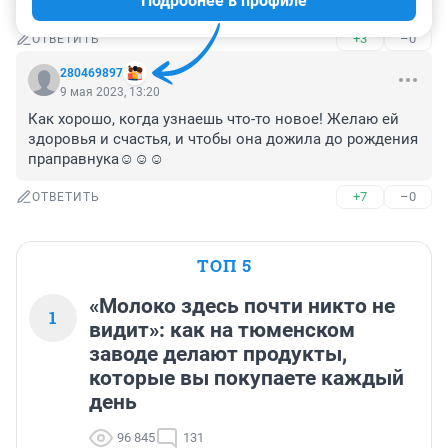
Подробнее в профиле
#БабаМашаЖиви
+3
–0
ОТВЕТИТЬ
280469897
9 мая 2023, 13:20
Как хорошо, когда узнаешь что-то новое! Желаю ей 
здоровья и счастья, и чтобы она дожила до рождения 
праправнука☺☺☺
+7
–0
ОТВЕТИТЬ
ТОП 5
«Молоко здесь почти никто не
1
видит»: как на тюменском
заводе делают продукты,
которые вы покупаете каждый
день
96 845
131