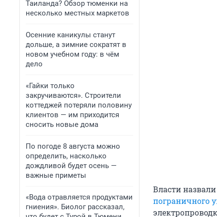
Таиланда? Обзор тюменки на
несколько местных маркетов
Осенние каникулы станут
дольше, а зимние сократят в
новом учебном году: в чём
дело
«Гайки только
закручиваются». Строители
коттеджей потеряли половину
клиентов — им приходится
сносить новые дома
По погоде 8 августа можно
определить, насколько
дождливой будет осень —
важные приметы
Власти назвал
«Вода отравляется продуктами
пограничного 
гниения». Биолог рассказал,
электропроводки
что будет с Турой в Тюмени