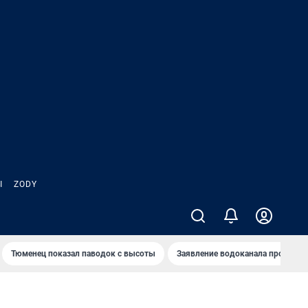
Ы
ZODY
Тюменец показал паводок с высоты
Заявление водоканала про запа