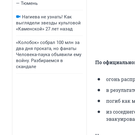
— Тюмень
Нагиева не узнать! Как
выглядели звезды культовой
«Каменской» 27 лет назад
«Колобок» собрал 100 млн за
два дня проката, но фанаты
Человека-паука объявили ему
войну. Разбираемся в
По официально
скандале
огонь расп
в результа
погиб как 
из соседне
эвакуирова