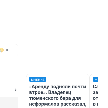
0
МНЕНИЕ
МНЕНИ
«Аренду подняли почти
Самая
втрое». Владелец
загра
тюменского бара для
отпра
неформалов рассказал,
в каз