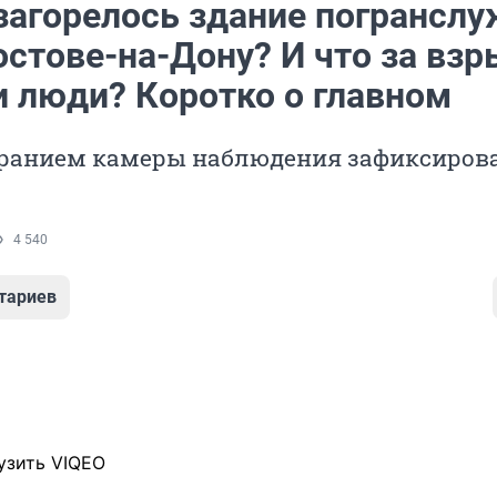
загорелось здание погрансл
остове-на-Дону? И что за вз
 люди? Коротко о главном
оранием камеры наблюдения зафиксиров
4 540
тариев
узить VIQEO