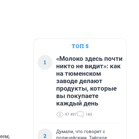
ТОП 5
«Молоко здесь почти
1
никто не видит»: как
на тюменском
заводе делают
продукты, которые
вы покупаете
каждый день
97 497
143
Думали, что говорят с
2
ием,
полицейским. Тайское