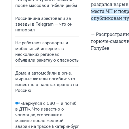
раздался взрыв
после массовой гибели рыбы
места ЧП и под
опубликован чу
Россиянина арестовали за
звезды в Telegram — что он
натворил
— Распространи
горюче-смазочн
Не работают аэропорты и
Голубев.
мобильный интернет: в
нескольких регионах
объявили ракетную опасность
Дома и автомобили в огне,
мирные жители погибли: что
известно о налетах дронов на
Россию
«Вернулся с СВО — и погиб
в ДТП». Что известно о
чоповцах, сгоревших в
машине после жесткой
аварии на трассе Екатеринбург