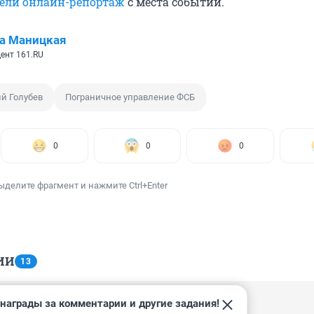
ели онлайн-репортаж
с места событий.
а Маницкая
ент 161.RU
й Голубев
Пограничное управление ФСБ
0
0
0
ыделите фрагмент и нажмите Ctrl+Enter
ИИ
13
награды за комментарии и другие задания!
 08:44