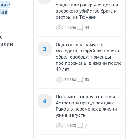
ры с
следствие раскрыло детали
зверского убийства брата и
рый
сестры из Тюмени
40 046
49
с
силий
Одна вышла замуж за
3
молодого, второй развелся и
обрел свободу: тюменцы —
про перемены в жизни после
40 лет
30 388
50
Потеряют голову от любви.
4
Астрологи предупреждают
Раков о переменах в жизни
уже в августе
26 623
7