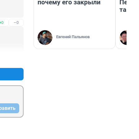
почему его закрыли
Петро
там п
+0
–0
Евгений Пальянов
+2
–0
равить