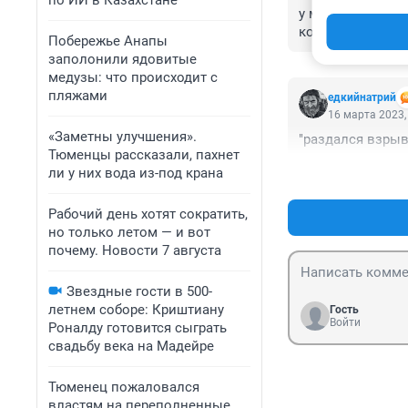
по ИИ в Казахстане
у меня только о
количествах?
Побережье Анапы
заполонили ядовитые
медузы: что происходит с
пляжами
едкийнатрий
16 марта 2023,
«Заметны улучшения».
"раздался взрыв."
Тюменцы рассказали, пахнет
ли у них вода из-под крана
Рабочий день хотят сократить,
но только летом — и вот
почему. Новости 7 августа
Звездные гости в 500-
летнем соборе: Криштиану
Гость
Войти
Роналду готовится сыграть
свадьбу века на Мадейре
Тюменец пожаловался
властям на переполненные