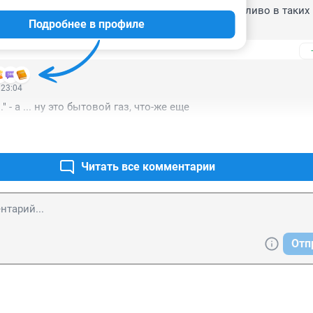
дин вопрос, по какому закону можно хранить топливо в таких 
Подробнее в профиле
 23:04
 - а ... ну это бытовой газ, что-же еще
Читать все комментарии
Отп