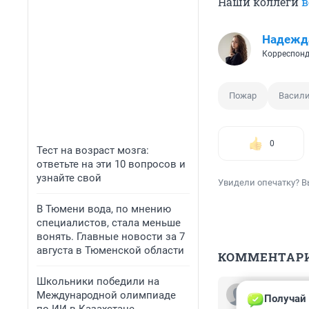
Наши коллеги
в
Надежд
Корреспонд
Пожар
Васили
0
Тест на возраст мозга:
ответьте на эти 10 вопросов и
узнайте свой
Увидели опечатку? В
В Тюмени вода, по мнению
специалистов, стала меньше
вонять. Главные новости за 7
августа в Тюменской области
КОММЕНТАР
Школьники победили на
Гость
Международной олимпиаде
Получай 
17 марта 2023,