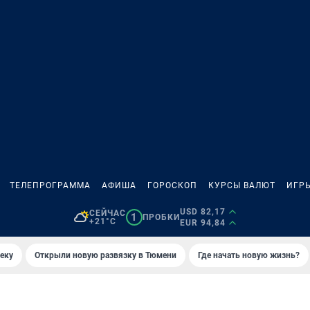
ТЕЛЕПРОГРАММА
АФИША
ГОРОСКОП
КУРСЫ ВАЛЮТ
ИГР
USD 82,17
СЕЙЧАС
1
ПРОБКИ
+21°C
EUR 94,84
еку
Открыли новую развязку в Тюмени
Где начать новую жизнь?