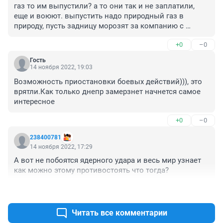
газ то им выпустили? а то они так и не заплатили, 
еще и воюют. выпустить надо природный газ в 
природу, пусть задницу морозят за компанию с 
западными кураторами
+0
–0
Гость
14 ноября 2022, 19:03
Возможность приостановки боевых действий))), это 
врятли.Как только днепр замерзнет начнется самое 
интересное
+0
–0
238400781
14 ноября 2022, 17:29
А вот не побоятся ядерного удара и весь мир узнает 
как можно этому противостоять что тогда?
+0
–1
Читать все комментарии