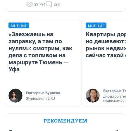
29 794
298
МНЕНИЕ
МНЕНИЕ
«Заезжаешь на
Квартиры дор
заправку, а там по
но дешевеют: 
нулям»: смотрим, как
рынок недвиж
дела с топливом на
сейчас такой 
маршруте Тюмень —
Уфа
Екатерина Торо
Екатерина Бурлева
директор агентс
Журналист 72.RU
недвижимости
РЕКОМЕНДУЕМ