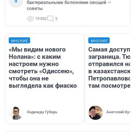
5
бактериальными болезнями овощей —
советы
19 852
5
МНЕНИЕ
МНЕНИЕ
«Мы видим нового
Самая доступн
Нолана»: с каким
заграница. Тю
настроем нужно
отправился на
смотреть «Одиссею»,
в казахстански
чтобы она не
Петропавловск
выглядела как фиаско
там посмотрет
Надежда Губарь
Анатолий Кузн