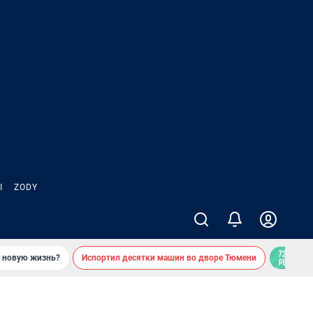
Ы
ZODY
ь новую жизнь?
Испортил десятки машин во дворе Тюмени