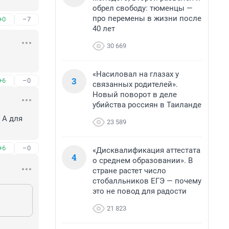
обрел свободу: тюменцы —
про перемены в жизни после
+0
–7
40 лет
30 669
«Насиловал на глазах у
3
+6
–0
связанных родителей».
Новый поворот в деле
убийства россиян в Таиланде
А для 
23 589
+6
–0
«Дисквалификация аттестата
4
о среднем образовании». В
стране растет число
стобалльников ЕГЭ — почему
это не повод для радости
21 823