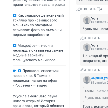
Ей повезло не в
правительстве назвали риски
ОТВЕТИТЬ
4
Как снимают детективный
Гость
триллер про «свинцового
15 октября 2
маньяка» со звездами
Чушь вы, напи
сериалов: фото со съемок и
первые подробности
ОТВЕТИТЬ
Микрофренч, неон и
Гость
15 октября 2
леопард: показываем самые
модные варианты
Не каждый зря
французского маникюра
незрячего, это
ОТВЕТИТЬ
Пришлось спасаться
через окно. В Тюмени
жырный_уп
неадекват напал на офис
15 октября 2
«Россетей» — видео
Гость
15 октября
Укусила змея? Зато паука
Чушь вы, нап
нового открыл! История
арахнолога, который обожает
Гость, испански