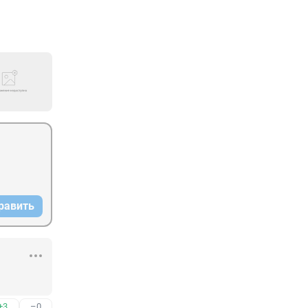
равить
+3
–0