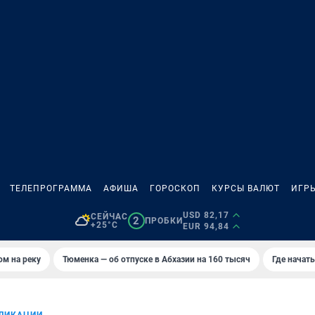
ТЕЛЕПРОГРАММА
АФИША
ГОРОСКОП
КУРСЫ ВАЛЮТ
ИГР
USD 82,17
СЕЙЧАС
2
ПРОБКИ
+25°C
EUR 94,84
ом на реку
Тюменка — об отпуске в Абхазии на 160 тысяч
Где начат