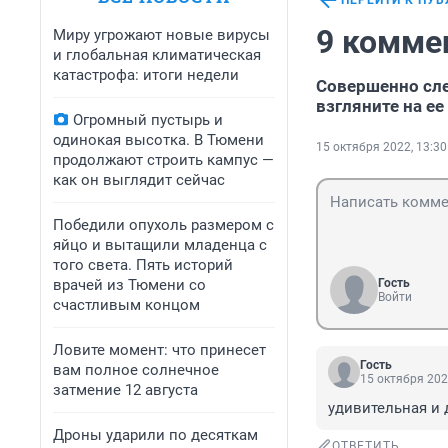
ПЕРЕЙТИ К ПУ
9 комме
Миру угрожают новые вирусы
и глобальная климатическая
катастрофа: итоги недели
Совершенно сл
взгляните на е
Огромный пустырь и
одинокая высотка. В Тюмени
15 октября 2022, 13:30
продолжают строить кампус —
как он выглядит сейчас
Победили опухоль размером с
яйцо и вытащили младенца с
того света. Пять историй
врачей из Тюмени со
Гость
Войти
счастливым концом
Ловите момент: что принесет
Гость
вам полное солнечное
15 октября 202
затмение 12 августа
удивительная и 
Дроны ударили по десяткам
ОТВЕТИТЬ