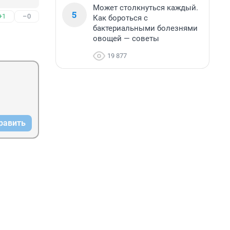
Может столкнуться каждый.
5
+1
–0
Как бороться с
бактериальными болезнями
овощей — советы
19 877
равить