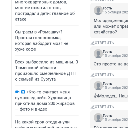
многоквартирных домов,
многие охватил огонь,
Гость
15 октября 202
пострадали дети: главное об
атаке
Молодец,женщина
или может опред
Сыграем в «Ромашку»?
хозяйство?
Простая головоломка,
которая взбодрит мозг не
ОТВЕТИТЬ
хуже кофе
Гость
15 октября 202
Всех выбросило из машины. В
Это просто не ве
Тюменской области
произошло смертельное ДТП
ОТВЕТИТЬ
с семьей из Сургута
Гость
15 октября 202
«Кто-то считает меня
👍Молодец. Нашл
сумасшедшей». Художница
приютила дома 200 жирафов
ОТВЕТИТЬ
— фото и видео
Гость
15 октября 202
На какой срок отодвинули
реформу семейной ипотеки: в