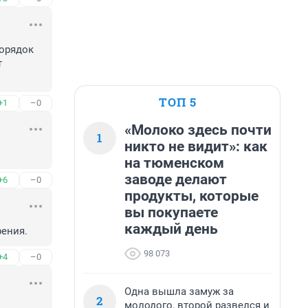
орядок 
 
ТОП 5
+1
–0
«Молоко здесь почти
1
никто не видит»: как
на тюменском
заводе делают
+6
–0
продукты, которые
вы покупаете
каждый день
рения.
98 073
+4
–0
Одна вышла замуж за
2
молодого, второй развелся и