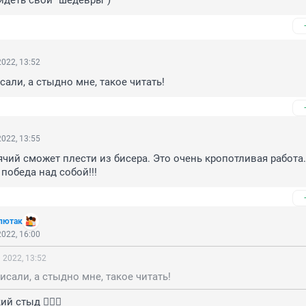
идеть свои "шедевры")
022, 13:52
сали, а стыдно мне, такое читать!
022, 13:55
чий сможет плести из бисера. Это очень кропотливая работа. 
 победа над собой!!!
лютак
022, 16:00
 2022, 13:52
исали, а стыдно мне, такое читать!
й стыд 🤦🏼‍♀️