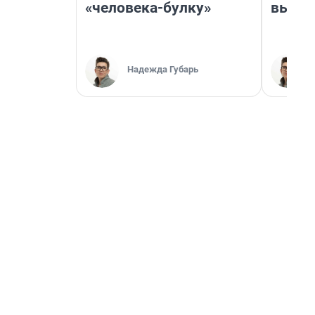
«человека-булку»
выгля
Надежда Губарь