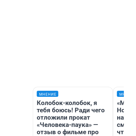
МНЕНИЕ
МНЕНИ
Колобок-колобок, я
«Мы в
тебя боюсь! Ради чего
Нолан
отложили прокат
настр
«Человека-паука» —
смотр
отзыв о фильме про
чтобы