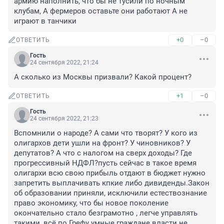
армию наполнить, что бы не тусили по ночным 
клубам, А фермеров оставьте они работают А не 
играют в танчики
+0
–0
ОТВЕТИТЬ
Гость
24 сентября 2022, 21:24
А сколько из Москвы призвали? Какой процент?
+1
–0
ОТВЕТИТЬ
Гость
24 сентября 2022, 21:23
Вспомнили о народе? А сами что творят? У кого из 
олигархов дети ушли на фронт? У чиновников? У 
депутатов? А что с налогом на сверх доходы? Где 
прогрессивный НДФЛ?пусть сейчас в такое время 
олигархи всю свою прибыль отдают в бюджет нужно 
запретить выплачивать кпкие либо дивиденды.Закон 
об образовании приняли, исключили естествознание 
право экономику, что бы новое поколение 
окончательно стало безграмотно , легче управлять 
такими, всё по Грефу умные граждане власти не 