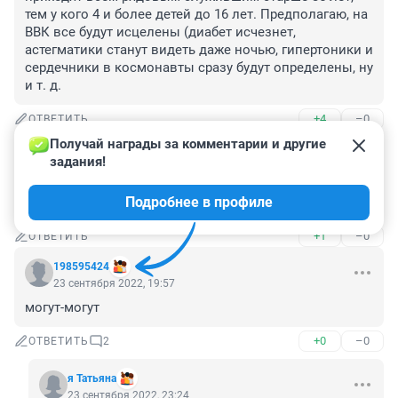
тем у кого 4 и более детей до 16 лет. Предполагаю, на 
ВВК все будут исцелены (диабет исчезнет, 
астегматики станут видеть даже ночью, гипертоники и 
сердечники в космонавты сразу будут определены, ну 
и т. д.
+4
–0
ОТВЕТИТЬ
Получай награды за комментарии и другие 
Гость
23 сентября 2022, 21:06
задания!
Тоже слышала кому то уже выдали повестку, хотя не 
Подробнее в профиле
служил человек.к
+1
–0
ОТВЕТИТЬ
198595424
23 сентября 2022, 19:57
могут-могут
+0
–0
ОТВЕТИТЬ
2
я Татьяна
23 сентября 2022, 23:24