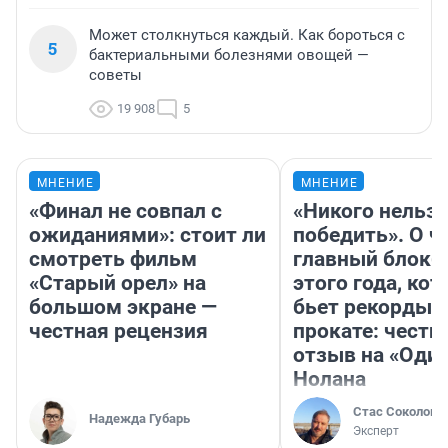
Может столкнуться каждый. Как бороться с
5
бактериальными болезнями овощей —
советы
19 908
5
МНЕНИЕ
МНЕНИЕ
«Финал не совпал с
«Никого нельз
ожиданиями»: стоит ли
победить». О ч
смотреть фильм
главный блокб
«Старый орел» на
этого года, ко
большом экране —
бьет рекорды 
честная рецензия
прокате: честн
отзыв на «Оди
Нолана
Стас Соколов
Надежда Губарь
Эксперт