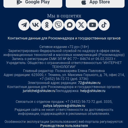
Google Play
App Store
Мы в соцсетях
Контактные данные для Роскомнадзора и государственных органов
Сетевое издание «72.ру» (18+)
Зарегистрировано Федеральной службой по надзору в сфере связи,
информационных технологий и массовых коммуникаций (Роскомнадзор)
Запись о регистрации СМИ ЭЛ № ФС 77– 84674 от 06.02.2023 г.
Учредитель: Общество с ограниченной ответственностью "ИНТЕРНЕТ
ТЕХНОЛОГИИ"
Главный редактор: Познахарева Елена Павловна
Адрес редакции: 625000, г. Тюмень, ул. Максима Горького, д. 76, офис 214,
+7 (3452) 56-72-72 (доб. 3736)
Электронный адрес редакции:
72@shkulev.ru
Контактные данные для Роскомнадзора и государственных органов:
juristchel@shkulev.ru
Техподдержка:
help@shkulev.ru
Связаться с отделом продаж: +7 (3452) 56-72-72 доб. 3335,
yuliya.latypova@shkulev.ru
Редакция сайта не несет ответственности за достоверность
информации, содержащейся в рекламных объявлениях.
Особенности эксплуатации (использования) веб-портала регулируются:
Руководством пользователя