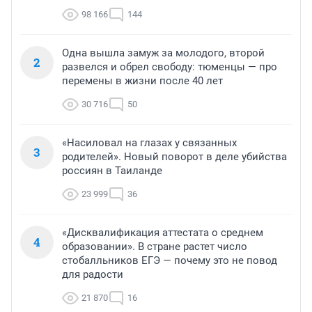
98 166
144
Одна вышла замуж за молодого, второй
2
развелся и обрел свободу: тюменцы — про
перемены в жизни после 40 лет
30 716
50
«Насиловал на глазах у связанных
3
родителей». Новый поворот в деле убийства
россиян в Таиланде
23 999
36
«Дисквалификация аттестата о среднем
4
образовании». В стране растет число
стобалльников ЕГЭ — почему это не повод
для радости
21 870
16