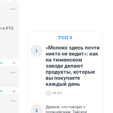
 в КТО, 
ТОП 5
«Молоко здесь почти
1
никто не видит»: как
на тюменском
+0
–0
заводе делают
продукты, которые
вы покупаете
каждый день
+0
–0
96 521
Думали, что говорят с
2
полицейским. Тайское