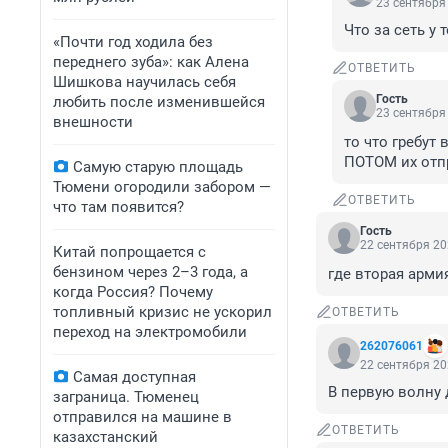
23 сентября 
Что за сеть у 
«Почти год ходила без
переднего зуба»: как Алена
ОТВЕТИТЬ
Шишкова научилась себя
Гость
любить после изменившейся
23 сентября 
внешности
то что гребут 
ПОТОМ их отп
Самую старую площадь
Тюмени огородили забором —
ОТВЕТИТЬ
что там появится?
Гость
22 сентября 20
Китай попрощается с
бензином через 2–3 года, а
где вторая арми
когда Россия? Почему
топливный кризис не ускорил
ОТВЕТИТЬ
переход на электромобили
262076061
22 сентября 20
Самая доступная
В первую волну 
заграница. Тюменец
отправился на машине в
ОТВЕТИТЬ
казахстанский