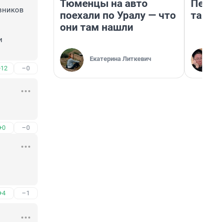
Тюменцы на авто
Петро
вников 
поехали по Уралу — что
там п
они там нашли
 
Екатерина Литкевич
+12
–0
+0
–0
+4
–1