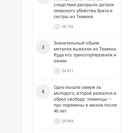
следствие раскрыло детали
зверского убийства брата и
сестры из Тюмени
38 752
Значительный объем
3
металла вывезли из Тюмени.
Куда его транспортировали и
зачем
34 411
Одна вышла замуж за
4
молодого, второй развелся и
обрел свободу: тюменцы —
про перемены в жизни после
40 лет
29 994