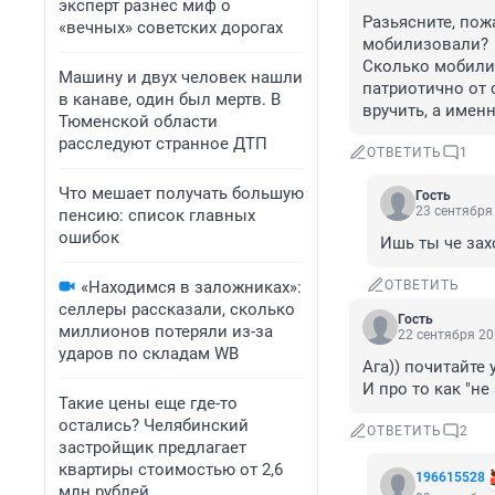
эксперт разнес миф о
Разьясните, пож
«вечных» советских дорогах
мобилизовали? 

Сколько мобилиз
Машину и двух человек нашли
патриотично от 
в канаве, один был мертв. В
вручить, а имен
Тюменской области
расследуют странное ДТП
ОТВЕТИТЬ
1
Что мешает получать большую
Гость
23 сентября 
пенсию: список главных
ошибок
Ишь ты че зах
«Находимся в заложниках»:
ОТВЕТИТЬ
селлеры рассказали, сколько
Гость
миллионов потеряли из-за
22 сентября 20
ударов по складам WB
Ага)) почитайте у
И про то как "не
Такие цены еще где-то
остались? Челябинский
ОТВЕТИТЬ
2
застройщик предлагает
квартиры стоимостью от 2,6
196615528
млн рублей