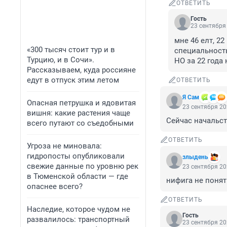
ОТВЕТИТЬ
Гость
23 сентября 
мне 46 елт, 22
«300 тысяч стоит тур и в
специальность.
Турцию, и в Сочи».
НО за 22 года
Рассказываем, куда россияне
едут в отпуск этим летом
ОТВЕТИТЬ
Я Сам
Опасная петрушка и ядовитая
23 сентября 20
вишня: какие растения чаще
Сейчас начальс
всего путают со съедобными
ОТВЕТИТЬ
Угроза не миновала:
гидропосты опубликовали
злыдень
свежие данные по уровню рек
23 сентября 20
в Тюменской области — где
нифига не поня
опаснее всего?
ОТВЕТИТЬ
Наследие, которое чудом не
Гость
развалилось: транспортный
23 сентября 20