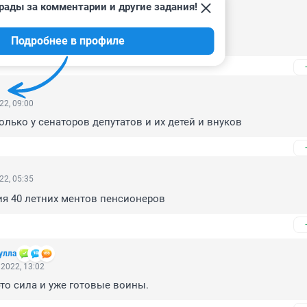
а творится?

рады за комментарии и другие задания!
рел ТВ,

ая и снится.

Подробнее в профиле
ен)
22, 09:00
только у сенаторов депутатов и их детей и внуков
22, 05:35
ия 40 летних ментов пенсионеров
улла
2022, 13:02
 это сила и уже готовые воины.