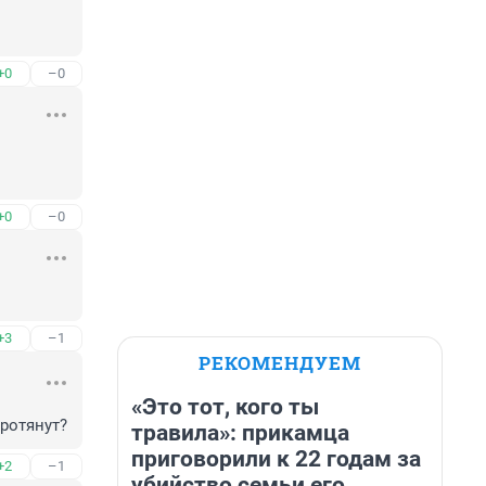
+0
–0
+0
–0
+3
–1
РЕКОМЕНДУЕМ
«Это тот, кого ты
ротянут?
травила»: прикамца
приговорили к 22 годам за
+2
–1
убийство семьи его