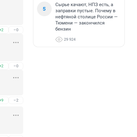
Сырье качают, НПЗ есть, а
5
заправки пустые. Почему в
нефтяной столице России —
Тюмени — закончился
бензин
+2
–0
29 924
+2
–0
+9
–2