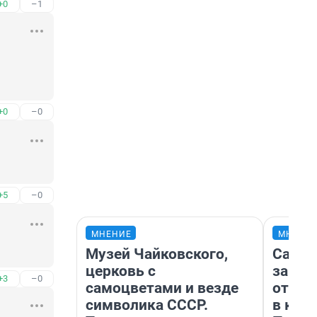
+0
–1
+0
–0
+5
–0
МНЕНИЕ
МНЕНИ
Музей Чайковского,
Самая
церковь с
загра
+3
–0
самоцветами и везде
отпра
символика СССР.
в каз