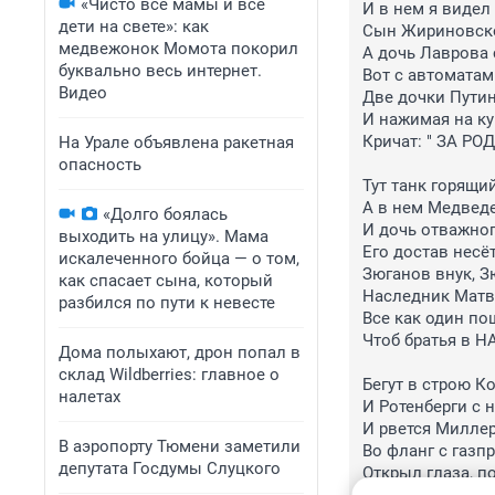
«Чисто все мамы и все
И в нем я видел 
дети на свете»: как
Сын Жириновског
медвежонок Момота покорил
А дочь Лаврова с
буквально весь интернет.
Вот с автоматами
Видео
Две дочки Путина
И нажимая на кур
Кричат: " ЗА РО
На Урале объявлена ракетная
опасность
Тут танк горящий 
А в нем Медведе
«Долго боялась
И дочь отважног
выходить на улицу». Мама
Его достав несёт
искалеченного бойца — о том,
Зюганов внук, З
как спасает сына, который
Наследник Матви
разбился по пути к невесте
Все как один пош
Чтоб братья в НА
Дома полыхают, дрон попал в
склад Wildberries: главное о
Бегут в строю Ко
налетах
И Ротенберги с н
И рвется Миллер
В аэропорту Тюмени заметили
Во фланг с газп
депутата Госдумы Слуцкого
Открыл глаза, по