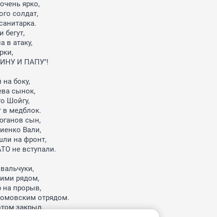
очень ярко,

о солдат,

анитарка.

 бегут,

 в атаку,

ки,

ДИНУ И ПАПУ"!

на боку,

ва сынок,

о Шойгу,

 в медблок.

юганов сын,

енко Вали,

ли на фронт,

ТО не вступали.

вальчуки,

ими рядом,

 на прорыв,

ромовским отрядом.

том закрыл,
