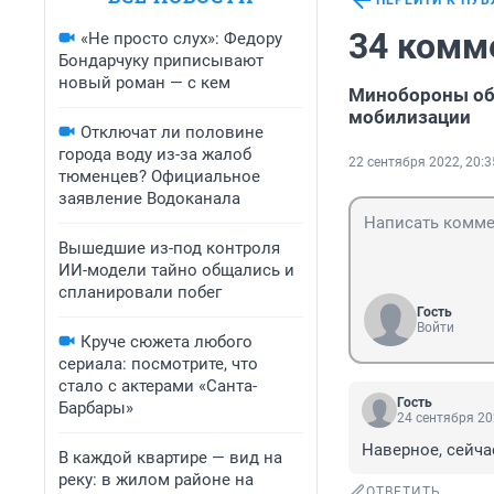
ПЕРЕЙТИ К ПУ
34 комм
«Не просто слух»: Федору
Бондарчуку приписывают
новый роман — с кем
Минобороны объ
мобилизации
Отключат ли половине
города воду из-за жалоб
22 сентября 2022, 20:3
тюменцев? Официальное
заявление Водоканала
Вышедшие из-под контроля
ИИ-модели тайно общались и
спланировали побег
Гость
Войти
Круче сюжета любого
сериала: посмотрите, что
стало с актерами «Санта-
Гость
Барбары»
24 сентября 20
Наверное, сейча
В каждой квартире — вид на
реку: в жилом районе на
ОТВЕТИТЬ