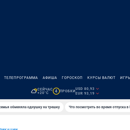
ТЕЛЕПРОГРАММА
АФИША
ГОРОСКОП
КУРСЫ ВАЛЮТ
ИГР
USD 80,93
СЕЙЧАС
4
ПРОБКИ
+20°C
EUR 93,19
семья обменяла однушку на трешку
Что посмотреть во время отпуска в