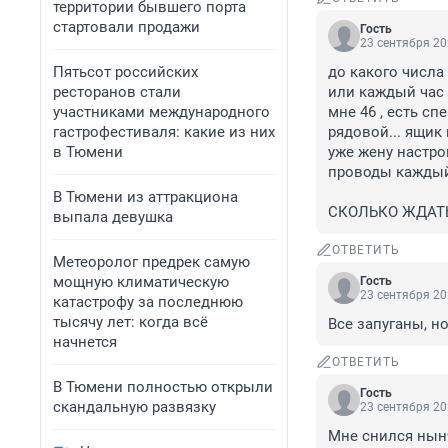
территории бывшего порта
стартовали продажи
Гость
23 сентября 20
Пятьсот российских
до какого числа
ресторанов стали
или каждый час 
участниками международного
мне 46 , есть сп
гастрофестиваля: какие из них
рядовой... ящик 
в Тюмени
уже жену настрои
проводы каждый 
В Тюмени из аттракциона
СКОЛЬКО ЖДАТЬ ?
выпала девушка
ОТВЕТИТЬ
Метеоролог предрек самую
мощную климатическую
Гость
23 сентября 20
катастрофу за последнюю
тысячу лет: когда всё
Все запуганы, н
начнется
ОТВЕТИТЬ
В Тюмени полностью открыли
Гость
скандальную развязку
23 сентября 20
Мне снился нынч