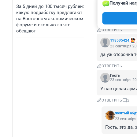
Что за фантастик
Получай наг
Наверно зря смот
За 5 дней до 100 тысяч рублей:
Вот хрень подобн
какую подработку предлагают
(автор неизвест
на Восточном экономическом
форуме и сколько за что
ОТВЕТИТЬ
обещают
198595424
23 сентября 20
да уж отсрочка 
ОТВЕТИТЬ
Гость
23 сентября 20
У нас целая арм
ОТВЕТИТЬ
2
жёлтый абд
23 сентября 
Гость, это да,