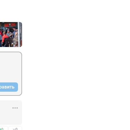
равить
+0
–0