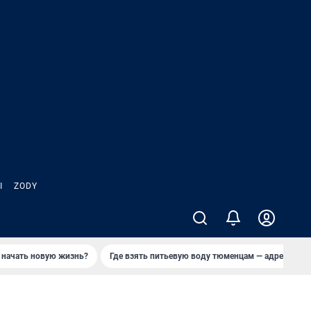
Ы
ZODY
 начать новую жизнь?
Где взять питьевую воду тюменцам — адреса