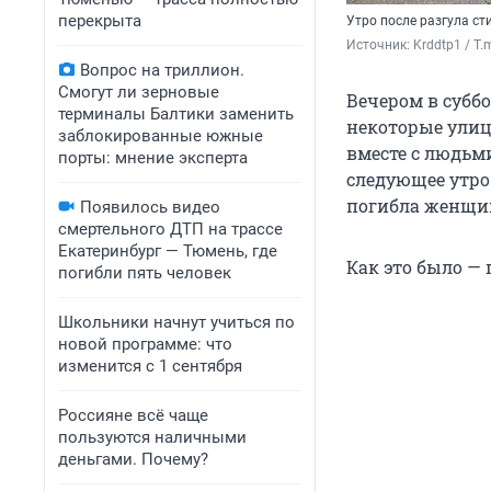
перекрыта
Утро после разгула ст
Источник: 
Krddtp1 / T.
Вопрос на триллион.
Смогут ли зерновые
Вечером в суббо
терминалы Балтики заменить
некоторые улиц
заблокированные южные
вместе с людьми
порты: мнение эксперта
следующее утро 
погибла женщин
Появилось видео
смертельного ДТП на трассе
Екатеринбург — Тюмень, где
Как это было —
погибли пять человек
Школьники начнут учиться по
новой программе: что
изменится с 1 сентября
Россияне всё чаще
пользуются наличными
деньгами. Почему?