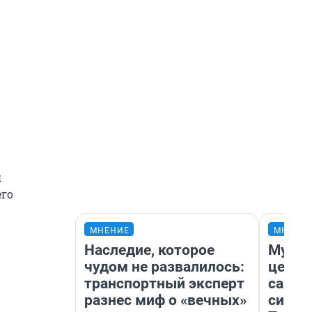
я
его
МНЕНИЕ
МНЕНИ
Наследие, которое
Музей
чудом не развалилось:
церко
транспортный эксперт
самоц
разнес миф о «вечных»
симво