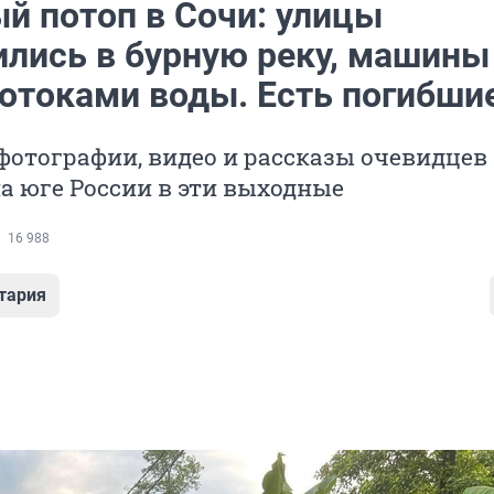
й потоп в Сочи: улицы
ились в бурную реку, машины
потоками воды. Есть погибши
отографии, видео и рассказы очевидцев 
а юге России в эти выходные
16 988
тария