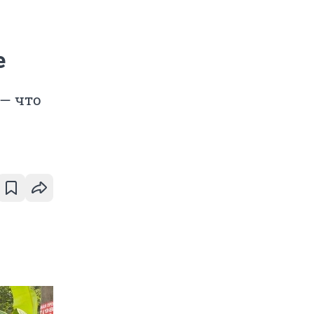
е
— что