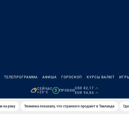
ТЕЛЕПРОГРАММА
АФИША
ГОРОСКОП
КУРСЫ ВАЛЮТ
ИГР
USD 82,17
СЕЙЧАС
3
ПРОБКИ
+25°C
EUR 94,84
м на реку
Тюменка показала, что странного продают в Таиланде
Где