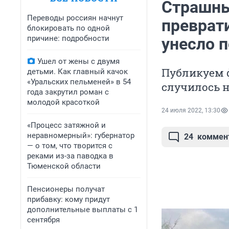
Страшны
Переводы россиян начнут
преврат
блокировать по одной
причине: подробности
унесло 
Ушел от жены с двумя
Публикуем ф
детьми. Как главный качок
«Уральских пельменей» в 54
случилось н
года закрутил роман с
молодой красоткой
24 июля 2022, 13:30
«Процесс затяжной и
неравномерный»: губернатор
24
коммен
— о том, что творится с
реками из-за паводка в
Тюменской области
Пенсионеры получат
прибавку: кому придут
дополнительные выплаты с 1
сентября