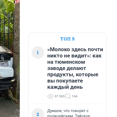
ТОП 5
«Молоко здесь почти
1
никто не видит»: как
на тюменском
заводе делают
продукты, которые
вы покупаете
каждый день
97 565
144
Думали, что говорят с
2
полицейским. Тайское