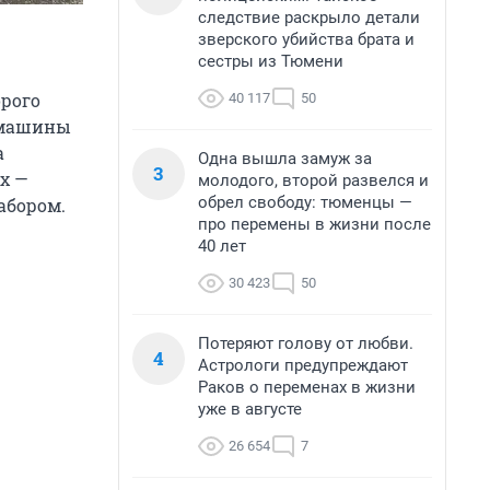
следствие раскрыло детали
зверского убийства брата и
сестры из Тюмени
орого
40 117
50
е машины
а
Одна вышла замуж за
3
х —
молодого, второй развелся и
обрел свободу: тюменцы —
абором.
про перемены в жизни после
40 лет
30 423
50
Потеряют голову от любви.
4
Астрологи предупреждают
Раков о переменах в жизни
уже в августе
26 654
7