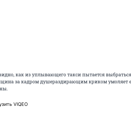
 видно, как из уплывающего такси пытается выбратьс
нщина за кадром душераздирающим криком умоляет 
ны.
узить VIQEO