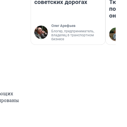
советских дорогах
Тюмен
поеха
они т
Олег Арефьев
Блогер, предприниматель,
владелец в транспортном
бизнесе
рующих
кированы