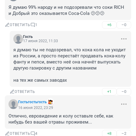
Я думаю 99% народу и не подозревали что соки RICH 
и Добрый это оказывается Coca-Cola 🫤🫤🫤
+6
–0
ОТВЕТИТЬ
1
Гость
17 июня 2022, 11:33
я думаю ты не подозревал, что кока кола не уходит 
из России, а просто перестаёт продавать кока-колу 
фанту и пепси, вместо неё она начнёт выпускать 
другую газировку с другим названием

на тех же самых заводах
+1
–0
ОТВЕТИТЬ
Гостьгостьгость
16 июня 2022, 23:29
Отлично, евровидение и колу оставьте себе, как 
нибудь без вашей отравы проживем...
+8
–2
ОТВЕТИТЬ
4