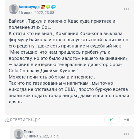
Алексаyндр
16 июня 2022, 23:58
Байкал , Тархун и конечно Квас куда приятнее и 
полезнее этих CoL.

К стати кто не знал , Компания Кока-кола выкрала 
формулу Байкала и стала выпускать свой напиток по 
его рецепту , даже есть признание и судебный иск 

"Мне стыдно, что нам пришлось прибегнуть к 
воровству, но это было залогом нашего выживания», 
— заявил в интервью генеральный директор Coca-
Cola Company Джеймс Куинси." 

Можете почитать об этом в интернете .

Так что по газированным напиткам , мы точно 
никогда не отставали от США , просто буржую всегда 
знали как подать товар лицом , даже если это полная 
дрянь.

"
+1
–6
ОТВЕТИТЬ
10
Гость
17 июня 2022, 01:15