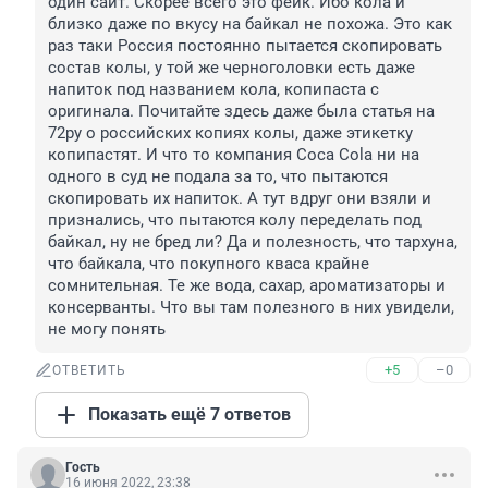
один сайт. Скорее всего это фейк. Ибо кола и 
близко даже по вкусу на байкал не похожа. Это как 
раз таки Россия постоянно пытается скопировать 
состав колы, у той же черноголовки есть даже 
напиток под названием кола, копипаста с 
оригинала. Почитайте здесь даже была статья на 
72ру о российских копиях колы, даже этикетку 
копипастят. И что то компания Coca Cola ни на 
одного в суд не подала за то, что пытаются 
скопировать их напиток. А тут вдруг они взяли и 
признались, что пытаются колу переделать под 
байкал, ну не бред ли? Да и полезность, что тархуна, 
что байкала, что покупного кваса крайне 
сомнительная. Те же вода, сахар, ароматизаторы и 
консерванты. Что вы там полезного в них увидели, 
не могу понять
+5
–0
ОТВЕТИТЬ
Показать ещё 7 ответов
Гость
16 июня 2022, 23:38