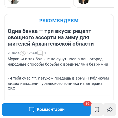
РЕКОМЕНДУЕМ
Одна банка — три вкуса: рецепт
овощного ассорти на зиму для
жителей Архангельской области
23 часа
12 960
1
Муравьи и тля больше не сунут носа в ваш огород:
народные способы борьбы с вредителями без химии
«Я тебя счас ***, петухом поедешь в зону!» Публикуем
видео нападения уральского гопника на ветерана
СВО
Теряет зрение, но гоняет на мотоцикле и скейте. Как
10
живет подросток с редчайшим диагнозом, от
Комментарии
которого нет лекарств