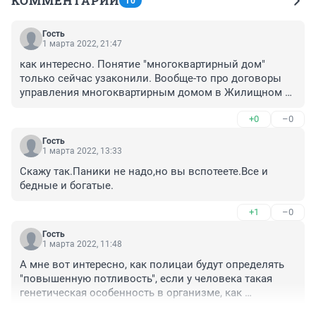
КОММЕНТАРИИ
10
Гость
1 марта 2022, 21:47
как интересно. Понятие "многоквартирный дом" 
только сейчас узаконили. Вообще-то про договоры 
управления многоквартирным домом в Жилищном 
кодексе уже давно написано. И на руках такой 
+0
–0
договор имеется. Вот ведь как, оказывается. Договор 
заключаем на то, о чем понятия нет.
Гость
1 марта 2022, 13:33
Скажу так.Паники не надо,но вы вспотеете.Все и 
бедные и богатые.
+1
–0
Гость
1 марта 2022, 11:48
А мне вот интересно, как полицаи будут определять 
"повышенную потливость", если у человека такая 
генетическая особенность в организме, как 
гипергидроз - пот льётся ручьями по любому поводу, 