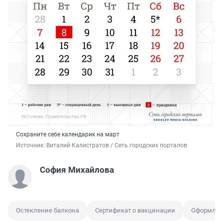
Сохраните себе календарик на март
Источник: 
Виталий Калистратов / Сеть городских порталов
София Михайлова
Остекление балкона
Сертификат о вакцинации
Оформлен