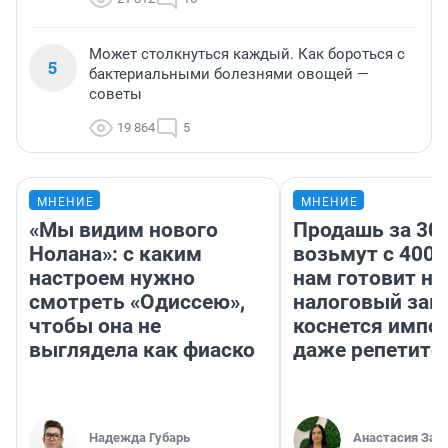
Может столкнуться каждый. Как бороться с
5
бактериальными болезнями овощей —
советы
19 864
5
МНЕНИЕ
МНЕНИЕ
«Мы видим нового
Продашь за 300
Нолана»: с каким
возьмут с 4000
настроем нужно
нам готовит н
смотреть «Одиссею»,
налоговый зако
чтобы она не
коснется импор
выглядела как фиаско
даже репетито
Надежда Губарь
Анастасия Зав