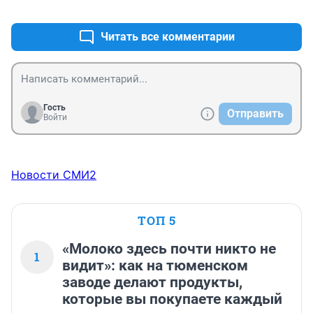
+1
–0
даже просто от того, что встал со стула - уже потный. 
Пока от дома до дачи доехал - 20 минут на машине - 
футболку можно выжимать. Всё, на экспертизу ехать?
Читать все комментарии
Гость
Отправить
Войти
Новости СМИ2
ТОП 5
«Молоко здесь почти никто не
1
видит»: как на тюменском
заводе делают продукты,
которые вы покупаете каждый