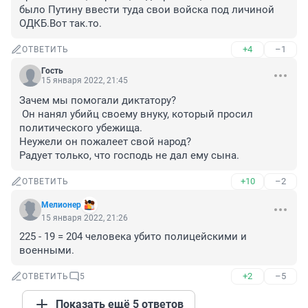
было Путину ввести туда свои войска под личиной 
ОДКБ.Вот так.то.
+4
–1
ОТВЕТИТЬ
Гость
15 января 2022, 21:45
Зачем мы помогали диктатору?

 Он нанял убийц своему внуку, который просил 
политического убежища.

Неужели он пожалеет свой народ?

Радует только, что господь не дал ему сына.
+10
–2
ОТВЕТИТЬ
Мелионер
15 января 2022, 21:26
225 - 19 = 204 человека убито полицейскими и 
военными.
+2
–5
ОТВЕТИТЬ
5
Показать ещё 5 ответов