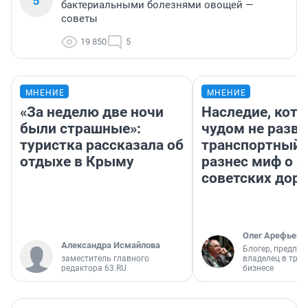
5
бактериальными болезнями овощей —
советы
19 850
5
МНЕНИЕ
МНЕНИЕ
«За неделю две ночи
Наследие, кото
были страшные»:
чудом не разва
туристка рассказала об
транспортный 
отдыхе в Крыму
разнес миф о 
советских доро
Олег Арефьев
Александра Исмайлова
Блогер, предпри
заместитель главного
владелец в тра
редактора 63.RU
бизнесе