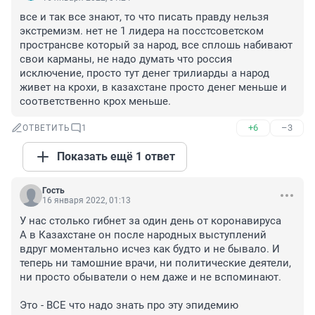
все и так все знают, то что писать правду нельзя 
экстремизм. нет не 1 лидера на посстсоветском 
пространсве который за народ, все сплошь набивают 
свои карманы, не надо думать что россия 
исключение, просто тут денег трилиарды а народ 
живет на крохи, в казахстане просто денег меньше и 
соответственно крох меньше.
+6
–3
ОТВЕТИТЬ
1
Показать ещё 1 ответ
Гость
16 января 2022, 01:13
У нас столько гибнет за один день от коронавируса

А в Казахстане он после народных выступлений 
вдруг моментально исчез как будто и не бывало. И 
теперь ни тамошние врачи, ни политические деятели, 
ни просто обыватели о нем даже и не вспоминают.

Это - ВСЕ что надо знать про эту эпидемию