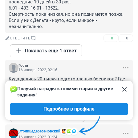
последние 10 дней в 30 раз.

6.01 - 483; 16.01 - 13522.

Смертность пока низкая, но она поднимется позже. 
Если у них Дельта - круто, если микрон - 
незначительно.
+0
–0
ОТВЕТИТЬ
1
Показать ещё 1 ответ
Гость
16 января 2022, 02:16
Куда делись 20 тысяч подготовленых боевиков? Где 
кадры боев с этими бригадами? Где задержанные 
Получай награды за комментарии и другие 
главари бандформирований и их снаряжение?
задания!
+10
–1
ОТВЕТИТЬ
2
Подробнее в профиле
Показать ещё 2 ответа
Столицедеревеновский
16 января 2022, 01:24