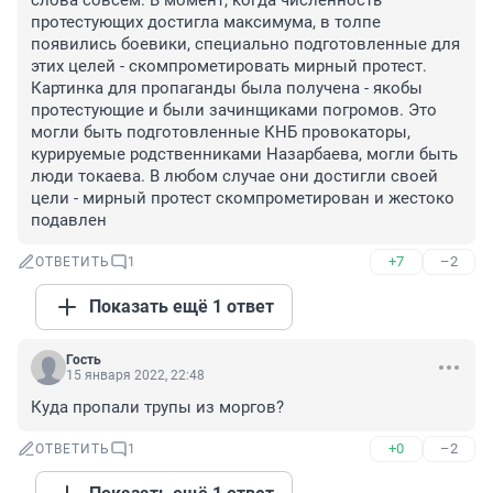
слова совсем. В момент, когда численность 
протестующих достигла максимума, в толпе 
появились боевики, специально подготовленные для 
этих целей - скомпрометировать мирный протест. 
Картинка для пропаганды была получена - якобы 
протестующие и были зачинщиками погромов. Это 
могли быть подготовленные КНБ провокаторы, 
курируемые родственниками Назарбаева, могли быть 
люди токаева. В любом случае они достигли своей 
цели - мирный протест скомпрометирован и жестоко 
подавлен
+7
–2
ОТВЕТИТЬ
1
Показать ещё 1 ответ
Гость
15 января 2022, 22:48
Куда пропали трупы из моргов?
+0
–2
ОТВЕТИТЬ
1