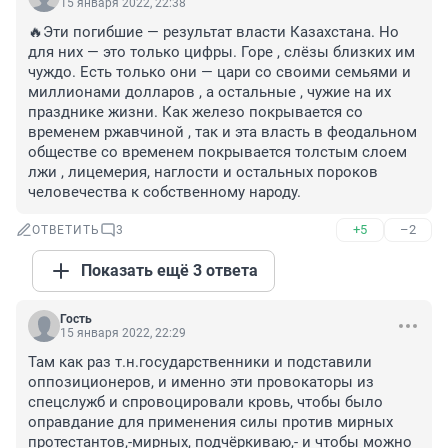
15 января 2022, 22:38
🔥Эти погибшие — результат власти Казахстана. Но 
для них — это только цифры. Горе , слёзы близких им 
чуждо. Есть только они — цари со своими семьями и 
миллионами долларов , а остальные , чужие на их 
празднике жизни. Как железо покрывается со 
временем ржавчиной , так и эта власть в феодальном 
обществе со временем покрывается толстым слоем 
лжи , лицемерия, наглости и остальных пороков 
человечества к собственному народу.
+5
–2
ОТВЕТИТЬ
3
Показать ещё 3 ответа
Гость
15 января 2022, 22:29
Там как раз т.н.государственники и подставили 
оппозиционеров, и именно эти провокаторы из 
спецслужб и спровоцировали кровь, чтобы было 
оправдание для применения силы против мирных 
протестантов,-мирных, подчёркиваю,- и чтобы можно 