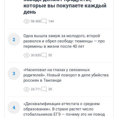
четвертое вообще в тюрьму? Это какое то Чипполино 
которые вы покупаете каждый
в реальной жизни.

Такого нет ни в одной стране. 

день
Еще хватает мозгов у кого то это поддерживать.
98 408
144
Одна вышла замуж за молодого, второй
2
развелся и обрел свободу: тюменцы — про
перемены в жизни после 40 лет
30 835
50
«Насиловал на глазах у связанных
3
родителей». Новый поворот в деле убийства
россиян в Таиланде
24 711
38
«Дисквалификация аттестата о среднем
4
образовании». В стране растет число
стобалльников ЕГЭ — почему это не повод