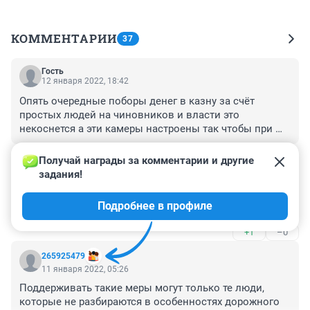
КОММЕНТАРИИ
37
Гость
12 января 2022, 18:42
Опять очередные поборы денег в казну за счёт 
простых людей на чиновников и власти это 
некоснется а эти камеры настроены так чтобы при 
повороте на лево ты в любом случае пересекает 
+0
–0
сплошную которую не видно под снегом который не 
Получай награды за комментарии и другие 
убрали на дороге.жалко водителей скоро все 
задания!
Гость
окажутся в тюрьме .
11 января 2022, 09:43
Подробнее в профиле
Лихачи всё-равно будут лихачить.
+1
–0
265925479
11 января 2022, 05:26
Поддерживать такие меры могут только те люди, 
которые не разбираются в особенностях дорожного 