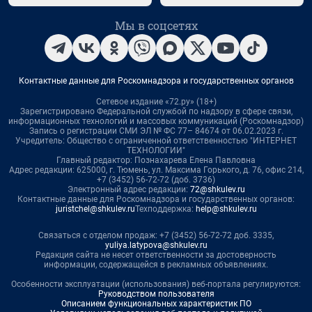
Мы в соцсетях
Контактные данные для Роскомнадзора и государственных органов
Сетевое издание «72.ру» (18+)
Зарегистрировано Федеральной службой по надзору в сфере связи,
информационных технологий и массовых коммуникаций (Роскомнадзор)
Запись о регистрации СМИ ЭЛ № ФС 77– 84674 от 06.02.2023 г.
Учредитель: Общество с ограниченной ответственностью "ИНТЕРНЕТ
ТЕХНОЛОГИИ"
Главный редактор: Познахарева Елена Павловна
Адрес редакции: 625000, г. Тюмень, ул. Максима Горького, д. 76, офис 214,
+7 (3452) 56-72-72 (доб. 3736)
Электронный адрес редакции:
72@shkulev.ru
Контактные данные для Роскомнадзора и государственных органов:
juristchel@shkulev.ru
Техподдержка:
help@shkulev.ru
Связаться с отделом продаж: +7 (3452) 56-72-72 доб. 3335,
yuliya.latypova@shkulev.ru
Редакция сайта не несет ответственности за достоверность
информации, содержащейся в рекламных объявлениях.
Особенности эксплуатации (использования) веб-портала регулируются:
Руководством пользователя
Описанием функциональных характеристик ПО