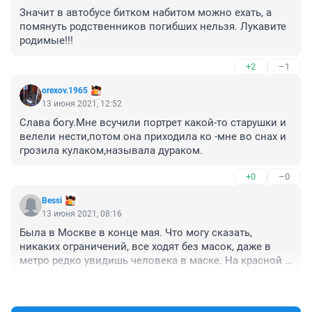
Значит в автобусе битком набитом можно ехать, а 
помянуть родственников погибших нельзя. Лукавите 
родимые!!!
+2
–1
orexov.1965
13 июня 2021, 12:52
Слава богу.Мне всучили портрет какой-то старушки и 
велели нести,потом она приходила ко -мне во снах и 
грозила кулаком,называла дураком.
+0
–0
Bessi
13 июня 2021, 08:16
Была в Москве в конце мая. Что могу сказать, 
никаких ограничений, все ходят без масок, даже в 
метро редко увидишь человека в маске. На красной 
площади море народа, тоже все без масок. У меня 
+2
–1
вывод один, своими отменами, запретами, ссылаясь 
на пандемию которой нет , тем самым власть 