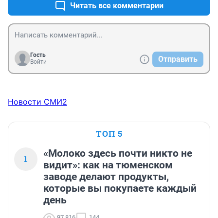
приучает нас как стадо БАРАНОВ к послушанию, к 
Читать все комментарии
жизни под руководством власти!!! А многие так и 
живут, моя хата с краю…. Очень страшно, к чему мы 
придём с таким послушанием!
Гость
Отправить
Войти
Новости СМИ2
ТОП 5
«Молоко здесь почти никто не
1
видит»: как на тюменском
заводе делают продукты,
которые вы покупаете каждый
день
97 816
144