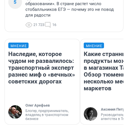
5
образовании». В стране растет число
стобалльников ЕГЭ — почему это не повод
для радости
21 723
16
МНЕНИЕ
МНЕНИЕ
Наследие, которое
Какие странны
чудом не развалилось:
продукты можн
транспортный эксперт
в магазинах Та
разнес миф о «вечных»
Обзор тюменки
советских дорогах
несколько мес
маркетов
Олег Арефьев
Аксиния Петро
Блогер, предприниматель,
владелец в транспортном
Руководитель м
бизнесе
агентства в Тю