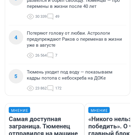
развелся и обрел свободу: тюменцы — про
перемены в жизни после 40 лет
30 339
49
Потеряют голову от любви. Астрологи
4
предупреждают Раков о переменах в жизни
уже в августе
26 564
7
Тюмень уходит под воду — показываем
5
кадры потопа с небоскреба на ДОКе
23 862
172
МНЕНИЕ
МНЕНИЕ
Самая доступная
«Никого нельз
заграница. Тюменец
победить». О ч
отправился на машине
главный блокб