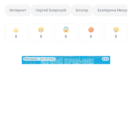
Интернет
Сергей Боярский
Блогер
Екатерина Мизули
0
0
0
0
0
РЕКЛАМА • EA-M.ORG