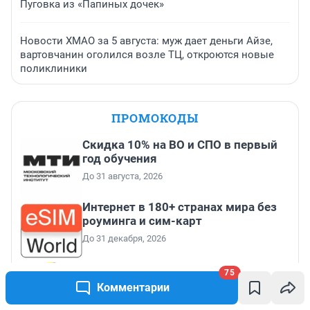
Пуговка из «Папиных дочек»
Новости ХМАО за 5 августа: муж дает деньги Айзе,
вартовчанин оголился возле ТЦ, откроются новые
поликлиники
ПРОМОКОДЫ
Скидка 10% на ВО и СПО в первый
год обучения
До 31 августа, 2026
Интернет в 180+ странах мира без
роуминга и сим-карт
До 31 декабря, 2026
Получить скидку на первую и
75
повторную покупку билетов на
Комментарии
Яндекс Афише