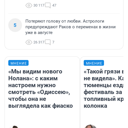
30 117
47
Потеряют голову от любви. Астрологи
5
предупреждают Раков о переменах в жизни
уже в августе
26 317
7
МНЕНИЕ
МНЕНИЕ
«Мы видим нового
«Такой грязи в
Нолана»: с каким
не видела». Ка
настроем нужно
тюменцы ездил
смотреть «Одиссею»,
фестиваль за 9
чтобы она не
топливный кри
выглядела как фиаско
колонка