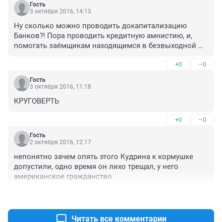
Гость
3 октября 2016, 14:13
Ну сколько можно проводить докапитализацию 
Банков?! Пора проводить кредитную амнистию, и, 
помогать заёмщикам находящимся в безвыходной 
ситуации. У нас вообще негде взять денег, не хватает 
+0
–0
от зарплаты до зарплаты, а работаю на трёх работах. 
Выбор: Банки и МФО-которые дерут бешенные 
Гость
проценты. Необходимо создать Народный Банк, 
3 октября 2016, 11:18
который поможет выживать, а, иначе, погибель!
КРУГОВЕРТЬ
+0
–0
Гость
2 октября 2016, 12:17
непонятно зачем опять этого Кудрина к кормушке 
допустили, одно время он лихо трещал, у него 
американское гражданство
+0
–0
Читать все комментарии