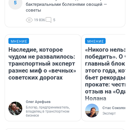
5
бактериальными болезнями овощей —
советы
19 836
5
МНЕНИЕ
МНЕНИЕ
Наследие, которое
«Никого нельз
чудом не развалилось:
победить». О ч
транспортный эксперт
главный блокб
разнес миф о «вечных»
этого года, ко
советских дорогах
бьет рекорды 
прокате: честн
отзыв на «Оди
Нолана
Олег Арефьев
Блогер, предприниматель,
Стас Соколов
владелец в транспортном
Эксперт
бизнесе