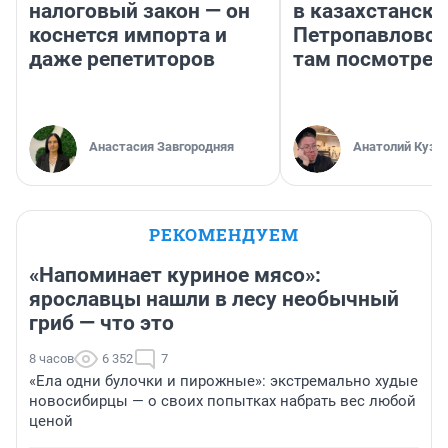
налоговый закон — он
в казахстански
коснется импорта и
Петропавловск
даже репетиторов
там посмотрет
Анастасия Завгородняя
Анатолий Кузн
РЕКОМЕНДУЕМ
«Напоминает куриное мясо»:
ярославцы нашли в лесу необычный
гриб — что это
8 часов
6 352
7
«Ела одни булочки и пирожные»: экстремально худые
новосибирцы — о своих попытках набрать вес любой
ценой