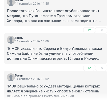
Гость
14 сентября 2016, 11:55
После того, как Вашингтон пост опубликовало твит 
медика, что Путин вместе с Трампом отравили 
Хиллари, что она аж спотыкается и сама ходить не 
может, я ни чему не удивляюсь.
+2
–0
Гость
14 сентября 2016, 11:09
"В МОК указали, что Серена и Винус Уильямс, а также 
Симона Байлз не были уличены в употреблении 
допинга на Олимпийских играх 2016 года в Рио-де-
Жанейро."

+2
–0
Да сразу видно, на одних отрубях сидят.
Гость
14 сентября 2016, 11:02
"МОК решительно осуждает методы, целью которых 
является очернение чистых спортсменов." - степень 
цинизма за гранью моего понимания.
+3
–0