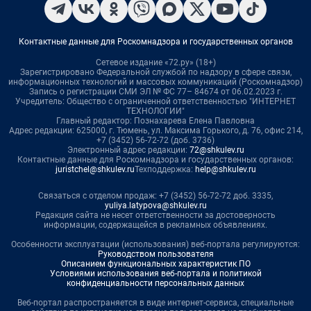
Контактные данные для Роскомнадзора и государственных органов
Сетевое издание «72.ру» (18+)
Зарегистрировано Федеральной службой по надзору в сфере связи,
информационных технологий и массовых коммуникаций (Роскомнадзор)
Запись о регистрации СМИ ЭЛ № ФС 77– 84674 от 06.02.2023 г.
Учредитель: Общество с ограниченной ответственностью "ИНТЕРНЕТ
ТЕХНОЛОГИИ"
Главный редактор: Познахарева Елена Павловна
Адрес редакции: 625000, г. Тюмень, ул. Максима Горького, д. 76, офис 214,
+7 (3452) 56-72-72 (доб. 3736)
Электронный адрес редакции:
72@shkulev.ru
Контактные данные для Роскомнадзора и государственных органов:
juristchel@shkulev.ru
Техподдержка:
help@shkulev.ru
Связаться с отделом продаж: +7 (3452) 56-72-72 доб. 3335,
yuliya.latypova@shkulev.ru
Редакция сайта не несет ответственности за достоверность
информации, содержащейся в рекламных объявлениях.
Особенности эксплуатации (использования) веб-портала регулируются:
Руководством пользователя
Описанием функциональных характеристик ПО
Условиями использования веб-портала и политикой
конфиденциальности персональных данных
Веб-портал распространяется в виде интернет-сервиса, специальные