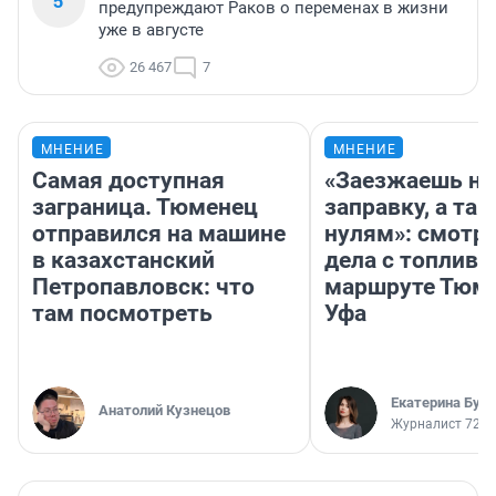
5
предупреждают Раков о переменах в жизни
уже в августе
26 467
7
МНЕНИЕ
МНЕНИЕ
Самая доступная
«Заезжаешь на
заграница. Тюменец
заправку, а там
отправился на машине
нулям»: смотри
в казахстанский
дела с топливо
Петропавловск: что
маршруте Тюм
там посмотреть
Уфа
Екатерина Бур
Анатолий Кузнецов
Журналист 72.R