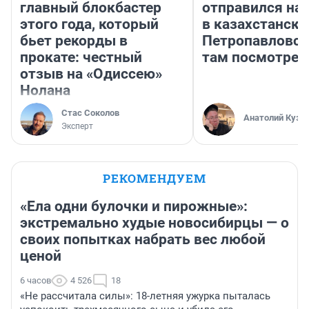
главный блокбастер
отправился на
этого года, который
в казахстански
бьет рекорды в
Петропавловск
прокате: честный
там посмотрет
отзыв на «Одиссею»
Нолана
Стас Соколов
Анатолий Кузн
Эксперт
РЕКОМЕНДУЕМ
«Ела одни булочки и пирожные»:
экстремально худые новосибирцы — о
своих попытках набрать вес любой
ценой
6 часов
4 526
18
«Не рассчитала силы»: 18-летняя ужурка пыталась