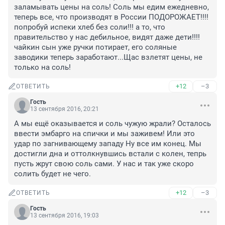
заламывать цены на соль! Соль мы едим ежедневно, 
теперь все, что производят в России ПОДОРОЖАЕТ!!!! 
попробуй испеки хлеб без соли!!! а то, что 
правительство у нас дебильное, видят даже дети!!!! 
чайкин сын уже ручки потирает, его соляные 
заводики теперь заработают...Щас взлетят цены, не 
только на соль!
+12
–3
ОТВЕТИТЬ
Гость
13 сентября 2016, 20:21
А мы ещё оказывается и соль чужую жрали? Осталось 
ввести эмбарго на спички и мы заживем! Или это 
удар по загнивающему западу Ну все им конец. Мы 
достигли дна и оттолкнувшись встали с колен, тепрь 
пусть жрут свою соль сами. У нас и так уже скоро 
солить будет не чего.
+12
–3
ОТВЕТИТЬ
Гость
13 сентября 2016, 19:03