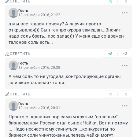
+2
–3
ОТВЕТИТЬ
Гость
13 сентября 2016, 21:22
а мы все гадаем почему? А ларчик просто 
открывался))) Сын генпрокурора замешан...Значит 
надо соль брать...про запас))) У меня еще со времен 
талонов соль есть...
+8
–3
ОТВЕТИТЬ
Гость
13 сентября 2016, 20:38
А чем соль то не угодила ,контролирующие органы 
,слишком соленая что ли.
+5
–3
ОТВЕТИТЬ
Гость
13 сентября 2016, 20:31
Просто с недавних пор самым крутым "солевым" 
бизнесменом России стал сынок Чайки. Вот и потому 
... Надо несчастному скинуться ...конкуренты по 
бизнесу соли уничтоженны, теперь чайки могут 