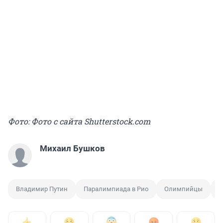
Фото: Фото с сайта Shutterstock.com
Михаил Бушков
Владимир Путин
Паралимпиада в Рио
Олимпийцы
П