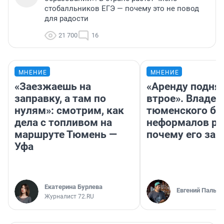
стобалльников ЕГЭ — почему это не повод
для радости
21 700
16
МНЕНИЕ
МНЕНИЕ
«Заезжаешь на
«Аренду подня
заправку, а там по
втрое». Владел
нулям»: смотрим, как
тюменского ба
дела с топливом на
неформалов ра
маршруте Тюмень —
почему его за
Уфа
Екатерина Бурлева
Евгений Пальян
Журналист 72.RU