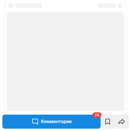
Особенности эксплуатации (использования) веб-портала регулируются:
Руководством пользователя
Описанием функциональных характеристик ПО
Условиями использования веб-портала и политикой
конфиденциальности персональных данных
Веб-портал распространяется в виде интернет-сервиса, специальные
действия по установке на стороне пользователя не требуются
Политика использования cookies
Рекомендательные системы
Пользовательское соглашение сервиса «Подписка без баннерной
рекламы»
© ООО «Интернет Технологии»
33
Комментарии