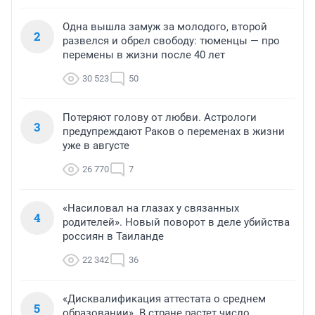
Одна вышла замуж за молодого, второй
2
развелся и обрел свободу: тюменцы — про
перемены в жизни после 40 лет
30 523
50
Потеряют голову от любви. Астрологи
3
предупреждают Раков о переменах в жизни
уже в августе
26 770
7
«Насиловал на глазах у связанных
4
родителей». Новый поворот в деле убийства
россиян в Таиланде
22 342
36
«Дисквалификация аттестата о среднем
5
образовании». В стране растет число