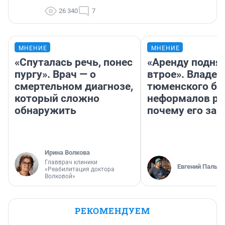
26 340
7
МНЕНИЕ
МНЕНИЕ
«Спуталась речь, понес
«Аренду подня
пургу». Врач — о
втрое». Владел
смертельном диагнозе,
тюменского ба
который сложно
неформалов ра
обнаружить
почему его за
Ирина Волкова
Главврач клиники
Евгений Пальян
«Реабилитация доктора
Волковой»
РЕКОМЕНДУЕМ