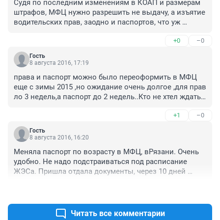
Судя по последним изменениям в КОАП и размерам 
штрафов, МФЦ нужно разрешить не выдачу, а изъятие 
водительских прав, заодно и паспортов, что уж 
мелочиться- главное здесь, что "из одного окна" !)
+0
–0
Гость
8 августа 2016, 17:19
права и паспорт можно было переоформить в МФЦ 
еще с зимы 2015 ,но ожидание очень долгое ,для прав 
ло 3 недель,а паспорт до 2 недель..Кто не хтел ждать 
в мрэо в теч дня все делается.
+1
–0
Гость
8 августа 2016, 16:20
Меняла паспорт по возрасту в МФЦ, вРязани. Очень 
удобно. Не надо подстраиваться под расписание 
ЖЭСа. Пришла отдала документы, через 10 дней 
получила паспорт в МВД.
+1
–1
Читать все комментарии