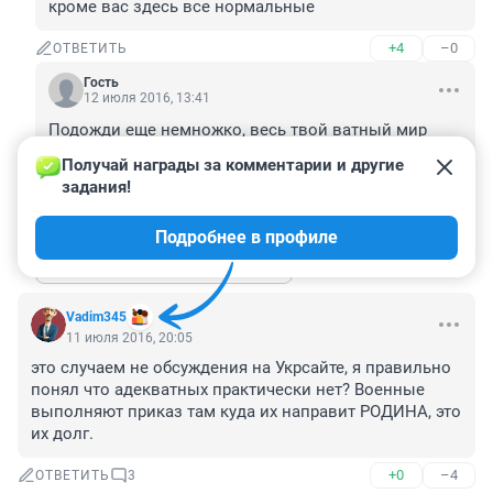
кроме вас здесь все нормальные
+4
–0
ОТВЕТИТЬ
Гость
12 июля 2016, 13:41
Подожди еще немножко, весь твой ватный мир 
рухнет и хлебать тебе не перехлебать выкормыш 
Получай награды за комментарии и другие 
кредитный.
задания!
+4
–0
ОТВЕТИТЬ
Подробнее в профиле
Показать ещё 1 ответ
Vadim345
11 июля 2016, 20:05
это случаем не обсуждения на Укрсайте, я правильно 
понял что адекватных практически нет? Военные 
выполняют приказ там куда их направит РОДИНА, это 
их долг.
+0
–4
ОТВЕТИТЬ
3