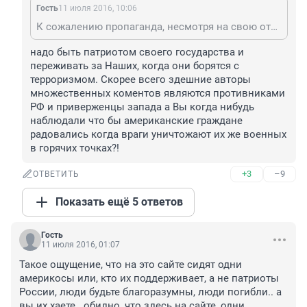
Гость
11 июля 2016, 10:06
К сожалению пропаганда, несмотря на свою откровенную демагогию, а порой и глупость, чрезвычайно эффективно воздействует на наивных граждан, испытывающих примитивные патриотические чувства. Как в романе "1984".
надо быть патриотом своего государства и 
переживать за Наших, когда они борятся с 
терроризмом. Скорее всего здешние авторы 
множественных коментов являются противниками 
РФ и приверженцы запада а Вы когда нибудь 
наблюдали что бы американские граждане 
радовались когда враги уничтожают их же военных 
в горячих точках?!
+3
–9
ОТВЕТИТЬ
Показать ещё 5 ответов
Гость
11 июля 2016, 01:07
Такое ощущение, что на это сайте сидят одни 
америкосы или, кто их поддерживает, а не патриоты 
России, люди будьте благоразумны, люди погибли.. а 
вы их хаете...обидно, что здесь на сайте, одни 