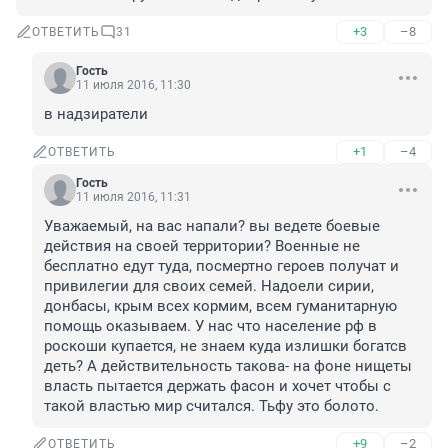
+3
–8
ОТВЕТИТЬ
31
Гость
11 июля 2016, 11:30
в надзиратели
+1
–4
ОТВЕТИТЬ
Гость
11 июля 2016, 11:31
Уважаемый, на вас напали? вы ведете боевые 
действия на своей территории? Военные не 
бесплатно едут туда, посмертно героев получат и 
привилегии для своих семей. Надоели сирии, 
донбасы, крым всех кормим, всем гуманитарную 
помощь оказываем. У нас что население рф в 
роскоши купается, не знаем куда излишки богатсв 
деть? А действительность такова- на фоне нищеты 
власть пытается держать фасон и хочет чтобы с 
такой властью мир считался. Тьфу это болото.
+9
–2
ОТВЕТИТЬ