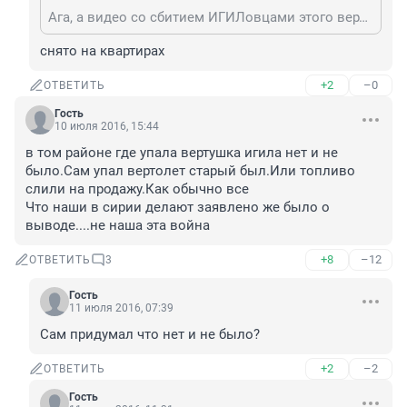
Ага, а видео со сбитием ИГИЛовцами этого вертолета откуда? :) И какая своя территория в войне без четкой линии фронта?
снято на квартирах
+2
–0
ОТВЕТИТЬ
Гость
10 июля 2016, 15:44
в том районе где упала вертушка игила нет и не 
было.Сам упал вертолет старый был.Или топливо 
слили на продажу.Как обычно все

Что наши в сирии делают заявлено же было о 
выводе....не наша эта война
+8
–12
ОТВЕТИТЬ
3
Гость
11 июля 2016, 07:39
Сам придумал что нет и не было?
+2
–2
ОТВЕТИТЬ
Гость