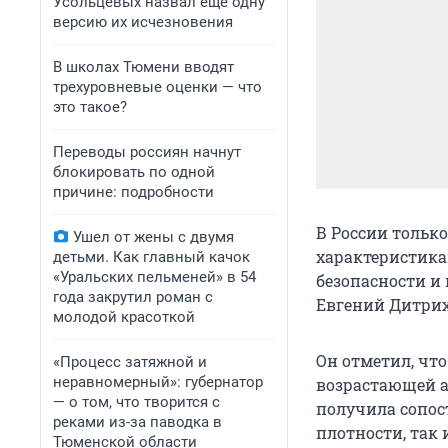
Усольцевых назвал еще одну
версию их исчезновения
В школах Тюмени вводят
трехуровневые оценки — что
это такое?
Переводы россиян начнут
блокировать по одной
причине: подробности
В России тольк
Ушел от жены с двумя
характеристика
детьми. Как главный качок
«Уральских пельменей» в 54
безопасности и 
года закрутил роман с
Евгений Дитрих
молодой красоткой
Он отметил, чт
«Процесс затяжной и
неравномерный»: губернатор
возрастающей а
— о том, что творится с
получила сопос
реками из-за паводка в
плотности, так
Тюменской области