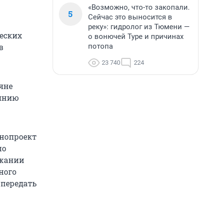
«Возможно, что-то закопали.
5
Сейчас это выносится в
реку»: гидролог из Тюмени —
еских
о вонючей Туре и причинах
потопа
в
23 740
224
яне
оянию
онопроект
по
ржании
ного
 передать