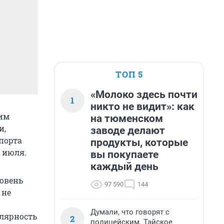
ТОП 5
«Молоко здесь почти
1
никто не видит»: как
ким
на тюменском
и,
заводе делают
спорта
продукты, которые
6 июля.
вы покупаете
каждый день
овень
97 590
144
 не
Думали, что говорят с
улярность
2
полицейским. Тайское