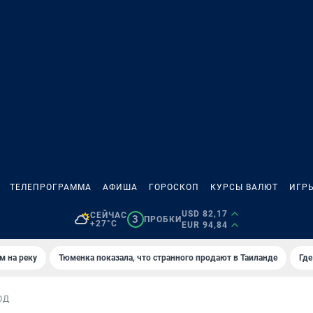
ТЕЛЕПРОГРАММА
АФИША
ГОРОСКОП
КУРСЫ ВАЛЮТ
ИГР
USD 82,17
СЕЙЧАС
3
ПРОБКИ
+27°C
EUR 94,84
м на реку
Тюменка показала, что странного продают в Таиланде
Где
ОД