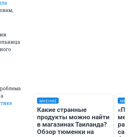
ила
овам,
сии
ельница
ного
проблема
 а
МНЕНИЕ
МНЕНИ
итике
Какие странные
«Поку
продукты можно найти
мешке
в магазинах Таиланда?
расска
Обзор тюменки на
самом