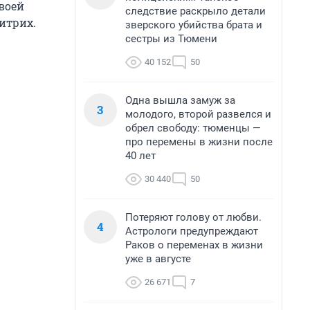
воей
следствие раскрыло детали
итрих.
зверского убийства брата и
сестры из Тюмени
40 152
50
Одна вышла замуж за
3
молодого, второй развелся и
обрел свободу: тюменцы —
про перемены в жизни после
40 лет
30 440
50
Потеряют голову от любви.
4
Астрологи предупреждают
Раков о переменах в жизни
уже в августе
26 671
7