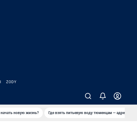
Ы
ZODY
 начать новую жизнь?
Где взять питьевую воду тюменцам — адреса