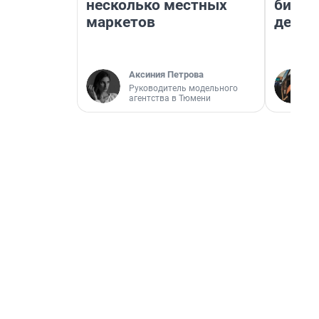
несколько местных
бизне
маркетов
дешев
Аксиния Петрова
Руководитель модельного
агентства в Тюмени