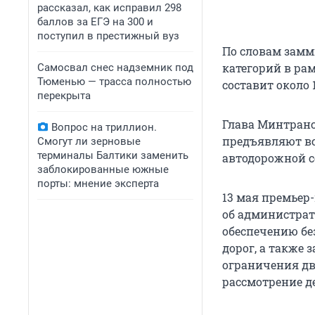
рассказал, как исправил 298
баллов за ЕГЭ на 300 и
поступил в престижный вуз
По словам замм
категорий в рам
Самосвал снес надземник под
Тюменью — трасса полностью
составит около 
перекрыта
Глава Минтранса
Вопрос на триллион.
предъявляют вс
Смогут ли зерновые
терминалы Балтики заменить
автодорожной се
заблокированные южные
порты: мнение эксперта
13 мая премье
об администрат
обеспечению бе
дорог, а также
ограничения дв
рассмотрение д