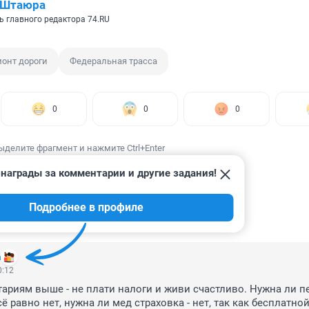
 Штаюра
ь главного редактора 74.RU
онт дороги
Федеральная трасса
0
0
0
ыделите фрагмент и нажмите Ctrl+Enter
награды за комментарии и другие задания!
Подробнее в профиле
ИИ
15
а
0:12
ариям выше - не плати налоги и живи счастливо. Нужна ли пе
всё равно нет, нужна ли мед страховка - нет, так как бесплатной