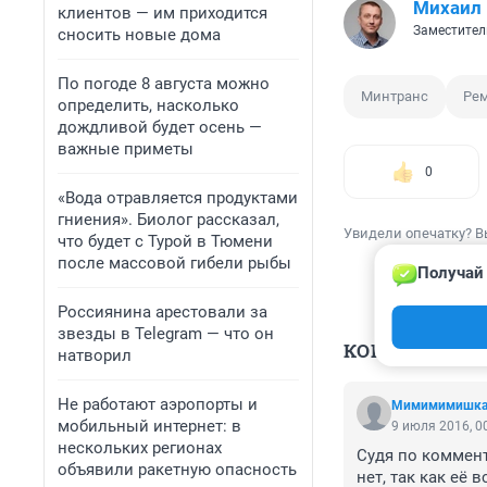
Михаил
клиентов — им приходится
Заместител
сносить новые дома
По погоде 8 августа можно
Минтранс
Рем
определить, насколько
дождливой будет осень —
важные приметы
0
«Вода отравляется продуктами
гниения». Биолог рассказал,
Увидели опечатку? В
что будет с Турой в Тюмени
после массовой гибели рыбы
Получай 
Россиянина арестовали за
звезды в Telegram — что он
КОММЕНТАР
натворил
Не работают аэропорты и
Мимимимишк
мобильный интернет: в
9 июля 2016, 0
нескольких регионах
Судя по коммент
объявили ракетную опасность
нет, так как её 