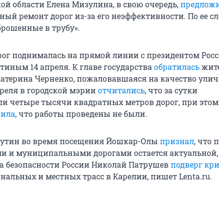
ой области Елена Мизулина, в свою очередь,
предлож
ый ремонт дорог из-за его неэффективности. По ее сл
брошенные в трубу».
рог поднималась на прямой линии с президентом Рос
иным 14 апреля. К главе государства
обратилась
жит
катерина Черненко, пожаловавшаяся на качество улич
преля в городской мэрии
отчитались
, что за сутки
и четыре тысячи квадратных метров дорог, при этом
щила
, что работы проведены не были.
Путин во время посещения Йошкар-Олы
признал
, что 
и и муниципальными дорогами остается актуальной,
та безопасности России Николай Патрушев
подверг кр
нальных и местных трасс в Карелии, пишет Lenta.ru.