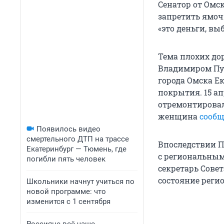
Сенатор от Омск
запретить ямочн
«это деньги, вы
Тема плохих до
Владимиром Пут
города Омска Е
покрытия. 15 а
отремонтировал
женщина
сооб
Появилось видео
смертельного ДТП на трассе
Впоследствии 
Екатеринбург — Тюмень, где
с региональным
погибли пять человек
секретарь Сове
состояние регио
Школьники начнут учиться по
новой программе: что
изменится с 1 сентября