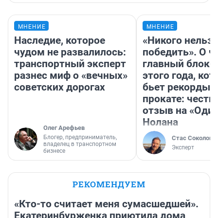
МНЕНИЕ
МНЕНИЕ
Наследие, которое
«Никого нельз
чудом не развалилось:
победить». О ч
транспортный эксперт
главный блокб
разнес миф о «вечных»
этого года, ко
советских дорогах
бьет рекорды 
прокате: честн
отзыв на «Оди
Нолана
Олег Арефьев
Блогер, предприниматель,
Стас Соколов
владелец в транспортном
Эксперт
бизнесе
РЕКОМЕНДУЕМ
«Кто-то считает меня сумасшедшей».
Екатеринбурженка приютила дома