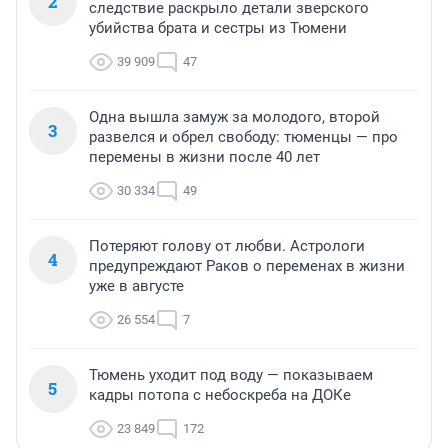
2
следствие раскрыло детали зверского
убийства брата и сестры из Тюмени
39 909
47
Одна вышла замуж за молодого, второй
3
развелся и обрел свободу: тюменцы — про
перемены в жизни после 40 лет
30 334
49
Потеряют голову от любви. Астрологи
4
предупреждают Раков о переменах в жизни
уже в августе
26 554
7
Тюмень уходит под воду — показываем
5
кадры потопа с небоскреба на ДОКе
23 849
172