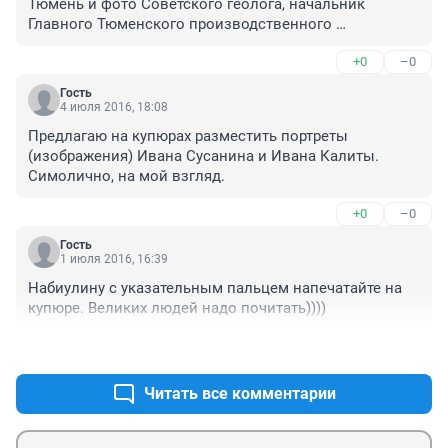
Тюмень и фото Советского геолога, начальник 
Главного Тюменского производственного 
геологического управления (Главтюменьгеология) 
+0
–0
выдающийся руководитель и организатор 
широкомасштабных геологоразведочных работ, 
Гость
приведших к открытию крупнейших нефтяных и 
4 июля 2016, 18:08
газовых месторождений в Западной Сибири.
Предлагаю на купюрах разместить портреты 
(изображения) Ивана Сусанина и Ивана Калиты. 
Симолично, на мой взгляд.
+0
–0
Гость
1 июля 2016, 16:39
Набиулину с указательным пальцем напечатайте на 
купюре. Великих людей надо почитать))))
+0
–0
Читать все комментарии